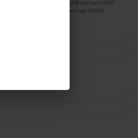
. Op het systeem zit naast KIWA-ATA ook het KOMO-
eitsbouw als in Grond-,Wegen Waterbouw (GWW).