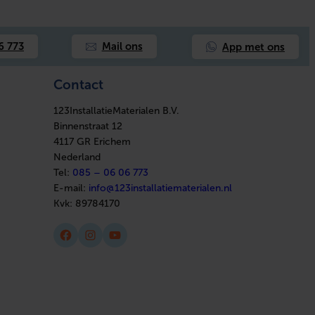
App met ons
6 773
Mail ons
Contact
123InstallatieMaterialen B.V.
Binnenstraat 12
4117 GR Erichem
Nederland
Tel:
085 – 06 06 773
E-mail:
info@123installatiematerialen.nl
Kvk:
89784170
Facebook
Instagram
YouTube