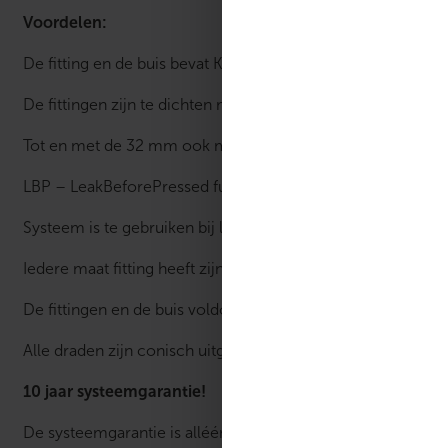
Voordelen:
De fitting en de buis bevat KIWA-ATA en KOMO keur Op het 
De fittingen zijn te dichten met de volgende profielbekke
Tot en met de 32 mm ook met een handtang te dichten
LBP – LeakBeforePressed functie
Systeem is te gebruiken bij legionella preventie
Iedere maat fitting heeft zijn eigen kleurcodering
De fittingen en de buis voldoen aan de eisen van de Europ
Alle draden zijn conisch uitgevoerd
10 jaar systeemgarantie!
De systeemgarantie is alléén van kracht wanneer de buis én 