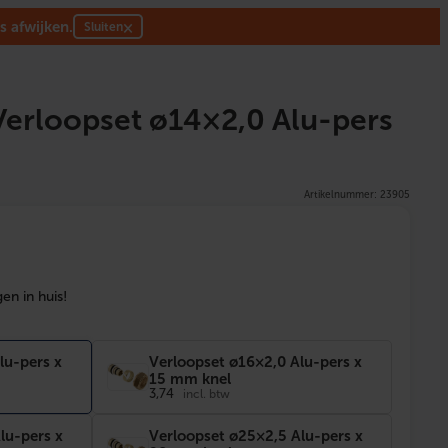
s afwijken.
×
Sluiten
erloopset ø14×2,0 Alu-pers
Artikelnummer: 23905
en in huis!
lu-pers x
Verloopset ø16×2,0 Alu-pers x
15 mm knel
3,74
incl. btw
lu-pers x
Verloopset ø25×2,5 Alu-pers x