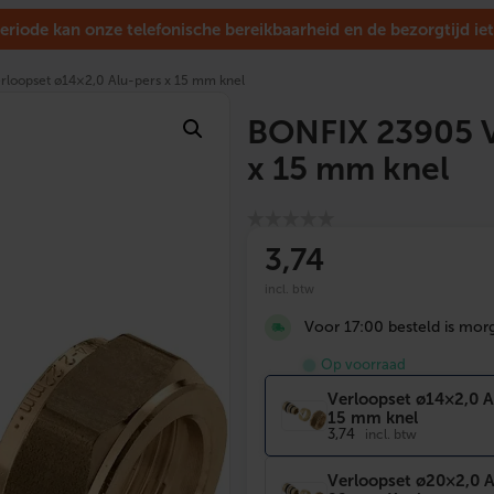
eriode kan onze telefonische bereikbaarheid en de bezorgtijd iet
loopset ø14×2,0 Alu-pers x 15 mm knel
BONFIX 23905 V
x 15 mm knel
3
,74
incl. btw
Voor 17:00 besteld is morg
Op voorraad
Verloopset ø14×2,0 A
15 mm knel
3,74
incl. btw
Verloopset ø20×2,0 A