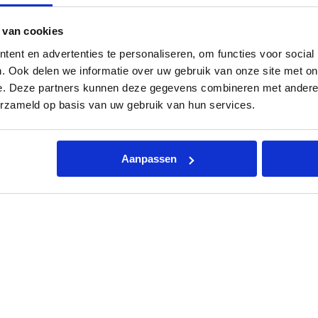
e
t
 van cookies
ø
1
ent en advertenties te personaliseren, om functies voor social
4
. Ook delen we informatie over uw gebruik van onze site met on
×
085 – 06 06 773
Mail ons
App me
2
e. Deze partners kunnen deze gegevens combineren met andere i
,
erzameld op basis van uw gebruik van hun services.
0
A
l
ing
Kenmerken
Toebehoren
Documentatie
Beo
u
-
Aanpassen
p
e
r
s
x
1
5
ding aan van al je sanitair!
m
m
met een baco.
k
n
e
rlagenbuis.
l