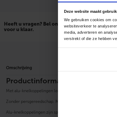
Deze website maakt gebruik
We gebruiken cookies om cont
Heeft u vragen? Bel ons. Wij staan
websiteverkeer te analyseren
voor u klaar.
media, adverteren en analys
verstrekt of die ze hebben v
Omschrijv
Omschrijving
Productinformatie
Met alu-knelkoppelingen leg je eenvoudig en snel je waterlei
Zonder persgereedschap. Maar simpelweg aan te draaien 
Alu-knelkoppelingen zijn speciaal om te monteren op mee