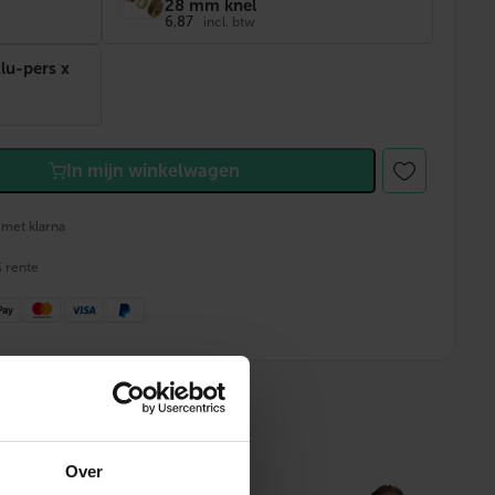
28 mm knel
6,87
incl. btw
lu-pers x
In mijn winkelwagen
 met klarna
% rente
 advies
Over