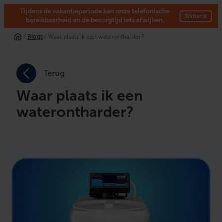
Tijdens de vakantieperiode kan onze telefonische
×
Sluiten
bereikbaarheid en de bezorgtijd iets afwijken.
/
Blogs
/ Waar plaats ik een waterontharder?
Terug
Waar plaats ik een
waterontharder?