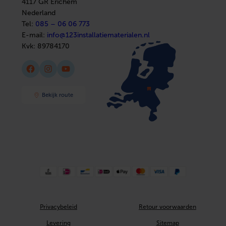
4117 GR Erichem
Afbouwmaterialen
Nederland
Tel:
085 – 06 06 773
E-mail:
info@123installatiematerialen.nl
Kvk:
89784170
Facebook
Instagram
YouTube
Bekijk route
Privacybeleid
Retour voorwaarden
Levering
Sitemap