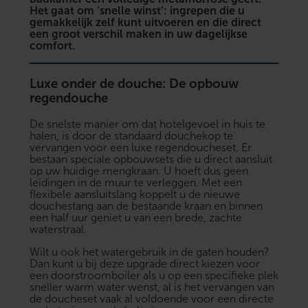
Het gaat om ‘snelle winst’: ingrepen die u
gemakkelijk zelf kunt uitvoeren en die direct
een groot verschil maken in uw dagelijkse
comfort.
Luxe onder de douche: De opbouw
regendouche
De snelste manier om dat hotelgevoel in huis te
halen, is door de standaard douchekop te
vervangen voor een luxe regendoucheset. Er
bestaan speciale opbouwsets die u direct aansluit
op uw huidige mengkraan. U hoeft dus geen
leidingen in de muur te verleggen. Met een
flexibele aansluitslang
koppelt u de nieuwe
douchestang aan de bestaande kraan en binnen
een half uur geniet u van een brede, zachte
waterstraal.
Wilt u ook het watergebruik in de gaten houden?
Dan kunt u bij deze upgrade direct kiezen voor
een
doorstroomboiler
als u op een specifieke plek
sneller warm water wenst, al is het vervangen van
de doucheset vaak al voldoende voor een directe