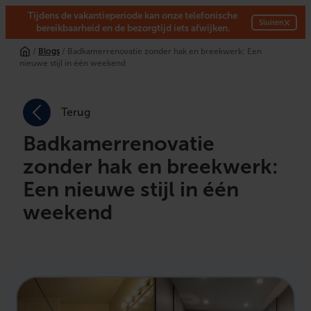
Tijdens de vakantieperiode kan onze telefonische
×
Sluiten
bereikbaarheid en de bezorgtijd iets afwijken.
/
Blogs
/ Badkamerrenovatie zonder hak en breekwerk: Een
nieuwe stijl in één weekend
Terug
Badkamerrenovatie
zonder hak en breekwerk:
Een nieuwe stijl in één
weekend