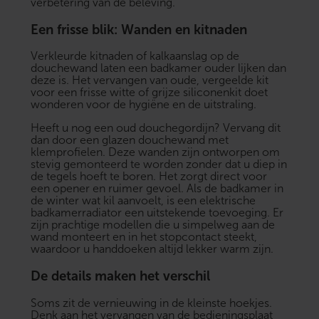
verbetering van de beleving.
Een frisse blik: Wanden en kitnaden
Verkleurde kitnaden of kalkaanslag op de
douchewand laten een badkamer ouder lijken dan
deze is. Het vervangen van oude, vergeelde kit
voor een frisse witte of grijze siliconenkit doet
wonderen voor de hygiëne en de uitstraling.
Heeft u nog een oud douchegordijn? Vervang dit
dan door een glazen douchewand met
klemprofielen. Deze wanden zijn ontworpen om
stevig gemonteerd te worden zonder dat u diep in
de tegels hoeft te boren. Het zorgt direct voor
een opener en ruimer gevoel. Als de badkamer in
de winter wat kil aanvoelt, is een
elektrische
badkamerradiator
een uitstekende toevoeging. Er
zijn prachtige modellen die u simpelweg aan de
wand monteert en in het stopcontact steekt,
waardoor u handdoeken altijd lekker warm zijn.
De details maken het verschil
Soms zit de vernieuwing in de kleinste hoekjes.
Denk aan het vervangen van de bedieningsplaat