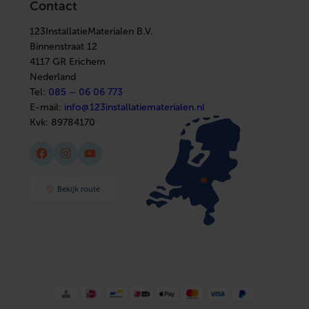
Ventilatie
Contact
Installatiemateriaal
Boilers
Sanitair
In huis
Afbouwmaterialen
123InstallatieMaterialen B.V.
Elektra
Installatiemateriaal
Binnenstraat 12
Sanitair
4117 GR Erichem
Afbouwmaterialen
Nederland
Tel:
085 – 06 06 773
E-mail:
info@123installatiematerialen.nl
Kvk:
89784170
Facebook
Instagram
YouTube
Bekijk route