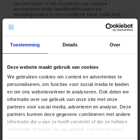
van het toilet of het monteren van nieuwe
accessoires zoals handdoekhouders en
zeepdispensers in een moderne kleur zoals mat
zwart of geborsteld goud. Zeker in ruimtes waar
comfort belangrijk is, kiezen steeds meer mensen
daarnaast voor stijlvolle oplossingen zoals
glas
infrarood verwarming
, die design en warmte
perfect combineren. Omdat het hier om
Toestemming
Details
Over
opbouwproducten gaat, kunt u deze bij een
eventuele verhuizing ook weer eenvoudig
meenemen of vervangen door de originele
onderdelen.
Deze website maakt gebruik van cookies
We gebruiken cookies om content en advertenties te
Handige tips voor uw snelle renovatie
personaliseren, om functies voor social media te bieden
Hoe voorkom ik lekkages bij het vervangen van
en om ons websiteverkeer te analyseren. Ook delen we
een doucheset?
Gebruik altijd nieuwe rubberen
informatie over uw gebruik van onze site met onze
ringetjes en eventueel wat teflontape op de
partners voor social media, adverteren en analyse. Deze
schroefdraad. Draai de onderdelen stevig vast,
maar ‘vast is vast’. Te hard aandraaien kan de
partners kunnen deze gegevens combineren met andere
ringetjes beschadigen.
informatie die u aan ze heeft verstrekt of die ze hebben
Kan ik over tegels heen verven voor een nieuwe
verzameld op basis van uw gebruik van hun services.
kleur?
Ja, er bestaat speciale tegelverf die zeer
goed hecht. Dit is een ideale oplossing voor een