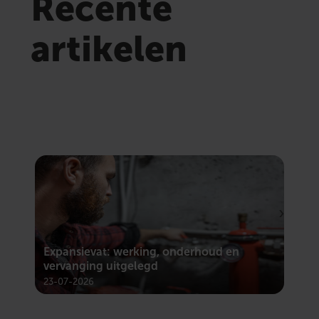
Recente
artikelen
Expansievat: werking, onderhoud en
Mec
vervanging uitgelegd
sys
23-07-2026
23-