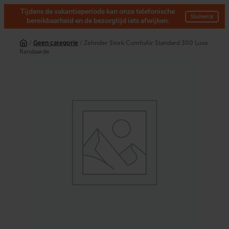
Tijdens de vakantieperiode kan onze telefonische
×
Sluiten
bereikbaarheid en de bezorgtijd iets afwijken.
Ga
naar
/
Geen categorie
/ Zehnder Stork ComfoAir Standard 300 Luxe
de
Randaarde
inhoud