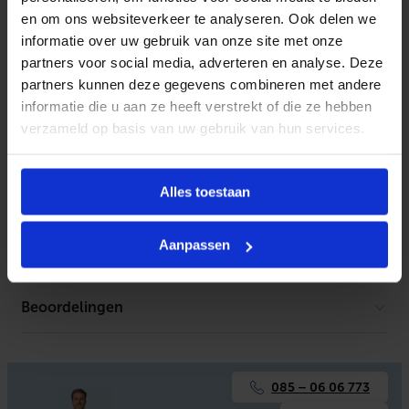
Geen productbeschrijving beschikbaar.
en om ons websiteverkeer te analyseren. Ook delen we
informatie over uw gebruik van onze site met onze
partners voor social media, adverteren en analyse. Deze
partners kunnen deze gegevens combineren met andere
Kenmerken
informatie die u aan ze heeft verstrekt of die ze hebben
verzameld op basis van uw gebruik van hun services.
Toebehoren
Geen toebehoren gevonden
Alles toestaan
Aanpassen
Documentatie
Beoordelingen
Er is geen download beschikbaar.
eTrusted Beoordelingen
Widget-ID: wdg-de31875f-77dd-435f-81fc-7c64d40a322c
085 – 06 06 773