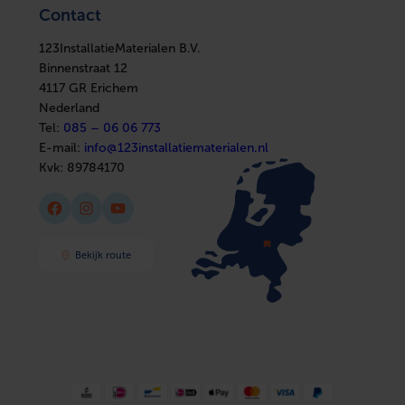
Elektra
Ventilatie
Contact
Installatiemateriaal
Boilers
Met overschuifprofiel
Nee
Sanitair
In huis
Afbouwmaterialen
123InstallatieMaterialen B.V.
Elektra
Antistatische uitvoering
Nee
Installatiemateriaal
Binnenstraat 12
Sanitair
4117 GR Erichem
Afbouwmaterialen
Geperforeerde binnenwand
Nee
Nederland
Tel:
085 – 06 06 773
Antibacteriële behandeling
Nee
E-mail:
info@123installatiematerialen.nl
Kvk:
89784170
Inwendige oppervlaktebescherming
Onbehandeld
Facebook
Instagram
YouTube
Uitwendige oppervlaktebescherming
Onbehandeld
Materiaalkwaliteit kanaal
Polyvinylchloride
Bekijk route
(PVC)