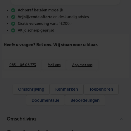
z
a
Achteraf betalen
mogelijk
K
a
Vrijblijvende offerte
en deskundig advies
n
Gratis verzending
vanaf €200,-
a
Altijd
scherp geprijsd
a
l
8
Heeft u vragen? Bel ons. Wij staan voor u klaar.
0
×
1
,
085 – 06 06 773
Mail ons
App met ons
5
L
e
n
g
Omschrijving
Kenmerken
Toebehoren
t
e
Documentatie
Beoordelingen
4
m
e
t
Omschrijving
e
r