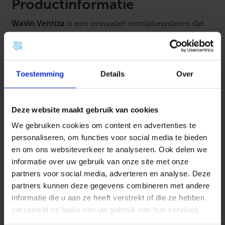
R
Productinformatie
o
n
Wavin Ventiza
is een innovatief ventilatiesysteem dat
d
a
zorgt voor een gezond en comfortabel binnenklimaat
a
in woningen en gebouwen. Het systeem is ontworpen
n
t
voor balansventilatie met warmteterugwinning (WTW)
a
en combineert geluidsarme luchtstroming met een
Toestemming
Details
Over
l
eenvoudig te installeren modulair buizensysteem.
Dankzij het gebruik van gladde binnenwanden en
Deze website maakt gebruik van cookies
geoptimaliseerde luchtgeleiding minimaliseert Ventiza
luchtweerstand en maximaliseert het energie-
We gebruiken cookies om content en advertenties te
efficiëntie. De ronde of ovale buizen en hulpstukken
personaliseren, om functies voor social media te bieden
zijn flexibel inzetbaar en passen perfect in zowel
en om ons websiteverkeer te analyseren. Ook delen we
informatie over uw gebruik van onze site met onze
nieuwbouw als renovatieprojecten.
partners voor social media, adverteren en analyse. Deze
Kenmerken:
partners kunnen deze gegevens combineren met andere
informatie die u aan ze heeft verstrekt of die ze hebben
Geoptimaliseerd voor WTW-ventilatiesystemen
verzameld op basis van uw gebruik van hun services.
Lage luchtweerstand en geluidsarm