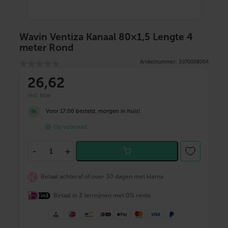
Wavin Ventiza Kanaal 80×1,5 Lengte 4
meter Rond
Artikelnummer: 3070008004
26
,62
incl. btw
Voor 17:00 besteld, morgen in huis!
Op voorraad
W
-
+
a
v
i
Betaal achteraf of over 30 dagen met klarna
n
V
Betaal in 3 termijnen met 0% rente
e
n
t
i