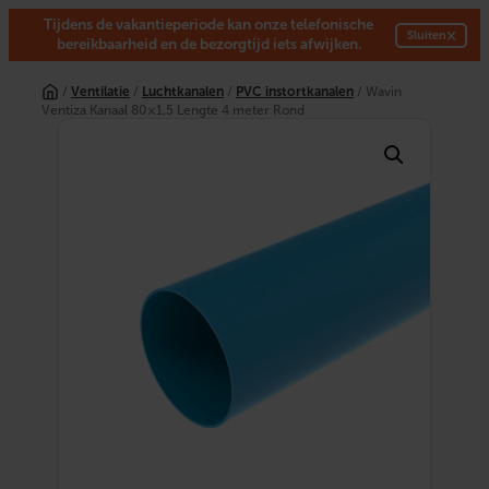
Tijdens de vakantieperiode kan onze telefonische
×
Sluiten
bereikbaarheid en de bezorgtijd iets afwijken.
Ga
naar
/
Ventilatie
/
Luchtkanalen
/
PVC instortkanalen
/ Wavin
de
Ventiza Kanaal 80×1,5 Lengte 4 meter Rond
inhoud