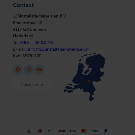
Elektra
Ventilatie
Contact
Installatiemateriaal
Boilers
Met overschuifprofiel
Nee
Sanitair
In huis
Afbouwmaterialen
123InstallatieMaterialen B.V.
Elektra
Antistatische uitvoering
Nee
Installatiemateriaal
Binnenstraat 12
Sanitair
4117 GR Erichem
Afbouwmaterialen
Geperforeerde binnenwand
Nee
Nederland
Tel:
085 – 06 06 773
Antibacteriële behandeling
Nee
E-mail:
info@123installatiematerialen.nl
Kvk:
89784170
Inwendige oppervlaktebescherming
Onbehandeld
Facebook
Instagram
YouTube
Uitwendige oppervlaktebescherming
Onbehandeld
Materiaalkwaliteit kanaal
Polyvinylchloride
Bekijk route
(PVC)