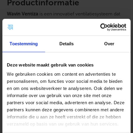
r
Productinformatie
,
5
Wavin Ventiza
is een innovatief ventilatiesysteem dat
R
o
zorgt voor een gezond en comfortabel binnenklimaat
n
in woningen en gebouwen. Het systeem is ontworpen
d
a
voor balansventilatie met warmteterugwinning (WTW)
a
en combineert geluidsarme luchtstroming met een
Toestemming
Details
Over
n
t
eenvoudig te installeren modulair buizensysteem.
a
Dankzij het gebruik van gladde binnenwanden en
l
Deze website maakt gebruik van cookies
geoptimaliseerde luchtgeleiding minimaliseert Ventiza
luchtweerstand en maximaliseert het energie-
We gebruiken cookies om content en advertenties te
efficiëntie. De ronde of ovale buizen en hulpstukken
personaliseren, om functies voor social media te bieden
zijn flexibel inzetbaar en passen perfect in zowel
en om ons websiteverkeer te analyseren. Ook delen we
informatie over uw gebruik van onze site met onze
nieuwbouw als renovatieprojecten.
partners voor social media, adverteren en analyse. Deze
Kenmerken:
partners kunnen deze gegevens combineren met andere
informatie die u aan ze heeft verstrekt of die ze hebben
Geoptimaliseerd voor WTW-ventilatiesystemen
verzameld op basis van uw gebruik van hun services.
Lage luchtweerstand en geluidsarm