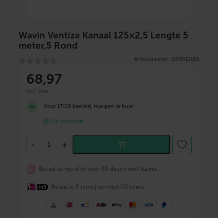
Wavin Ventiza Kanaal 125×2,5 Lengte 5
meter,5 Rond
Artikelnummer: 3070012005
68
,97
incl. btw
Voor 17:00 besteld, morgen in huis!
Op voorraad
W
-
+
a
v
i
Betaal achteraf of over 30 dagen met klarna
n
V
Betaal in 3 termijnen met 0% rente
e
n
t
i