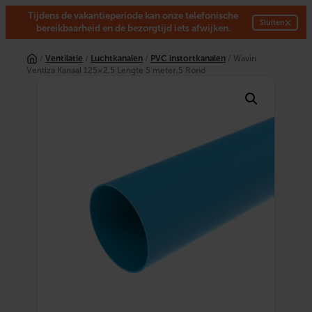
Tijdens de vakantieperiode kan onze telefonische
×
Sluiten
bereikbaarheid en de bezorgtijd iets afwijken.
Ga
naar
/
Ventilatie
/
Luchtkanalen
/
PVC instortkanalen
/ Wavin
de
Ventiza Kanaal 125×2,5 Lengte 5 meter,5 Rond
inhoud