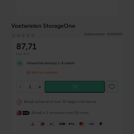
Voetwielen StorageOne
Artikelnummer: 450910965
87
,71
incl. btw
Verwachte levertijd 1–6 weken
Niet op voorraad
V
-
+
o
e
t
Betaal achteraf of over 30 dagen met klarna
w
i
Betaal in 3 termijnen met 0% rente
e
l
e
n
S