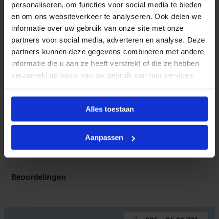
Productinformatie
personaliseren, om functies voor social media te bieden
en om ons websiteverkeer te analyseren. Ook delen we
Voetwielen voor de serie StorageOne radiatoren.
informatie over uw gebruik van onze site met onze
partners voor social media, adverteren en analyse. Deze
partners kunnen deze gegevens combineren met andere
Kenmerken
informatie die u aan ze heeft verstrekt of die ze hebben
verzameld op basis van uw gebruik van hun services.
Kleur
Wit
Toebehoren
Materiaal
Staal
Alles toestaan
Geen toebehoren gevonden
Onderdeel
Nee
Aanpassen
Glansgraad
Mat
Documentatie
RAL-nummer
9003
Beoordelingen
Er is geen download beschikbaar.
Toebehoren
Ja
Standaard kleur
Ja