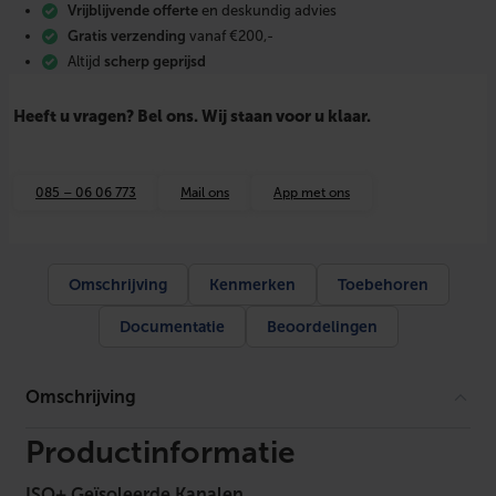
6
Vrijblijvende offerte
en deskundig advies
0
Gratis verzending
vanaf €200,-
W
Altijd
scherp geprijsd
/
G
e
Heeft u vragen? Bel ons. Wij staan voor u klaar.
v
e
l
d
085 – 06 06 773
Mail ons
App met ons
o
o
r
v
o
Omschrijving
Kenmerken
Toebehoren
e
r
Documentatie
Beoordelingen
A
l
u
Ø
Omschrijving
1
6
0
Productinformatie
R
A
ISO+ Geïsoleerde Kanalen