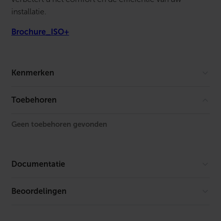
installatie.
Brochure_ISO+
Kenmerken
Vorm
Overig
Toebehoren
Kleur
Wit
Geen toebehoren gevonden
Materiaal
Aluminium
RAL-nummer
9010
Documentatie
Afsluitbaar
Nee
Beoordelingen
Er is geen download beschikbaar.
Fronthoogte
262 mm