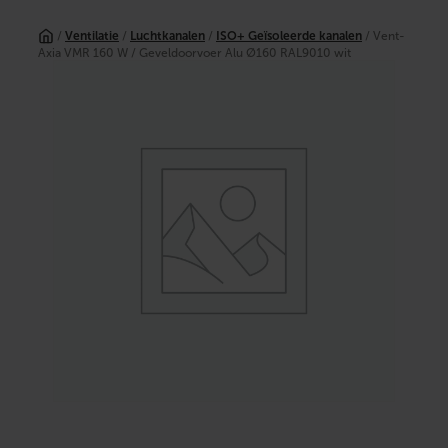
Ga
naar
/
Ventilatie
/
Luchtkanalen
/
ISO+ Geïsoleerde kanalen
/ Vent-
de
Axia VMR 160 W / Geveldoorvoer Alu Ø160 RAL9010 wit
inhoud