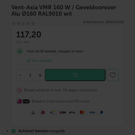
Vent-Axia VMR 160 W / Geveldoorvoer
Alu Ø160 RAL9010 wit
Artikelnummer: 8000001228
117
,20
incl. btw
Voor 14:30 besteld, morgen in huis!
Op voorraad
V
-
+
e
n
t
Betaal achteraf of over 30 dagen met klarna
-
A
Betaal in 3 termijnen met 0% rente
x
i
a
V
M
R
Achteraf betalen
mogelijk
1