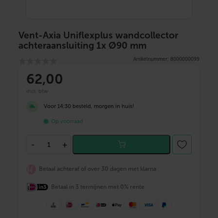
Vent-Axia Uniflexplus wandcollector
achteraansluiting 1x Ø90 mm
Artikelnummer: 8000000099
62
,00
incl. btw
Voor 14:30 besteld, morgen in huis!
Op voorraad
V
-
+
e
n
t
Betaal achteraf of over 30 dagen met klarna
-
A
Betaal in 3 termijnen met 0% rente
x
i
a
U