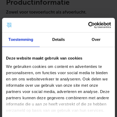
t
Productinformatie
e
r
Zowel voor toevoerlucht als afvoerlucht.
a
a
n
1x Ø90mm ventilatieslang aansluiting. Deze
s
muurcollecter is voorzien van een achteraansluiting.
l
u
Toestemming
Details
Over
Dit UniflexPlus luchtverdeelsysteem kan worden
i
t
toegepast voor woningbouw, appartementenbouw en
i
kleine utiliteit.
n
g
Deze website maakt gebruik van cookies
1
Het ventilatieslangen systeem is universeel en
We gebruiken cookies om content en advertenties te
x
gebruiksvriendelijk te installeren voor de doe-het-
Ø
personaliseren, om functies voor social media te bieden
9
zelver. De ventilatiekanalen zijn flexibel en hebben een
en om ons websiteverkeer te analyseren. Ook delen we
0
kleine diameter. Hierdoor kan men eenvoudig en
m
informatie over uw gebruik van onze site met onze
m
tijdbesparend installeren.
partners voor social media, adverteren en analyse. Deze
a
partners kunnen deze gegevens combineren met andere
a
De voordelen van dit ventilatiesysteem voor u op een
n
informatie die u aan ze heeft verstrekt of die ze hebben
t
rij:
verzameld op basis van uw gebruik van hun services.
a
l