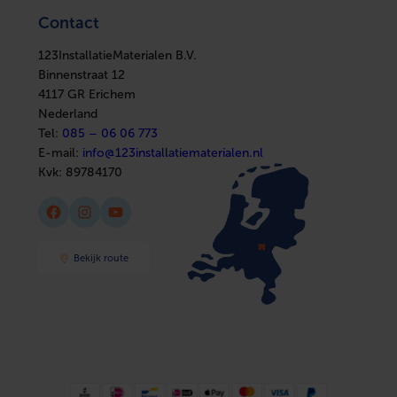
Verwarming
Elektra
Ventilatie
Contact
Installatiemateriaal
Boilers
Nom. kanaaldiameter aftakkingen
78 mm
Sanitair
In huis
Afbouwmaterialen
123InstallatieMaterialen B.V.
Elektra
Nom. kanaaldiameter hoofdkanaal
Overig
Installatiemateriaal
Binnenstraat 12
Sanitair
4117 GR Erichem
Afbouwmaterialen
Nederland
Tel:
085 – 06 06 773
E-mail:
info@123installatiematerialen.nl
Kvk:
89784170
Facebook
Instagram
YouTube
Bekijk route