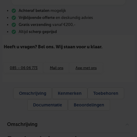
n
i
Achteraf betalen
mogelijk
f
l
Vrijblijvende offerte
en deskundig advies
e
Gratis verzending
vanaf €200,-
x
Altijd
scherp geprijsd
p
l
u
Heeft u vragen? Bel ons. Wij staan voor u klaar.
s
w
a
n
085 – 06 06 773
Mail ons
App met ons
d
c
o
l
l
Omschrijving
Kenmerken
Toebehoren
e
c
Documentatie
Beoordelingen
t
o
r
a
Omschrijving
c
h