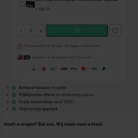
+
162,70
V
-
+
e
n
t
Betaal achteraf of over 30 dagen met klarna
-
A
Betaal in 3 termijnen met 0% rente
x
i
a
U
n
i
Achteraf betalen
mogelijk
f
l
Vrijblijvende offerte
en deskundig advies
e
Gratis verzending
vanaf €200,-
x
Altijd
scherp geprijsd
p
l
u
Heeft u vragen? Bel ons. Wij staan voor u klaar.
s
v
e