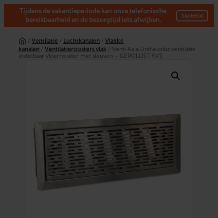
Tijdens de vakantieperiode kan onze telefonische
×
Sluiten
bereikbaarheid en de bezorgtijd iets afwijken.
Ga
naar
/
Ventilatie
/
Luchtkanalen
/
Vlakke
de
kanalen
/
Ventilatieroosters vlak
/ Vent-Axia Uniflexplus ventilatie
inhoud
instelbaar vloerrooster met sleuven – GEPOLIJST RVS