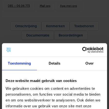
n
085 – 06 06 773
Mail ons
App met ons
t
i
l
a
t
Omschrijving
Kenmerken
Toebehoren
i
e
Documentatie
Beoordelingen
i
n
s
t
Omschrijving
e
l
b
Productinformatie
Toestemming
Details
Over
a
a
Zowel voor toevoerlucht als afvoerlucht. Dit instelbaar
r
v
vloerrooster is gemaakt van gepolijst RVS.
Deze website maakt gebruik van cookies
l
Dit Comair Uniflex plus luchtverdeelsysteem kan
o
We gebruiken cookies om content en advertenties te
e
worden toegepast voor woningbouw,
personaliseren, om functies voor social media te bieden
r
appartementenbouw en kleine utiliteit.
r
en om ons websiteverkeer te analyseren. Ook delen we
o
informatie over uw gebruik van onze site met onze
Het ventilatieslangen systeem is universeel en
o