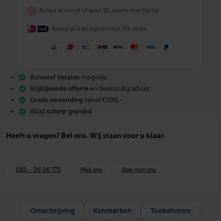
t
Betaal achteraf of over 30 dagen met klarna
-
A
Betaal in 3 termijnen met 0% rente
x
i
a
U
n
i
Achteraf betalen
mogelijk
f
l
Vrijblijvende offerte
en deskundig advies
e
Gratis verzending
vanaf €200,-
x
Altijd
scherp geprijsd
p
l
u
Heeft u vragen? Bel ons. Wij staan voor u klaar.
s
k
o
p
085 – 06 06 773
Mail ons
App met ons
p
e
l
s
t
Omschrijving
Kenmerken
Toebehoren
u