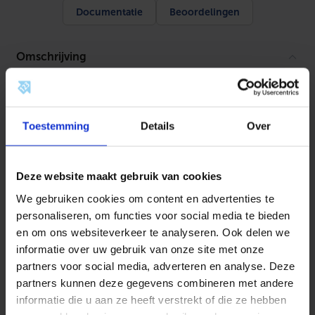
k
Documentatie
Beoordelingen
m
e
t
a
Omschrijving
f
d
i
Productinformatie
c
h
Zowel voor toevoerlucht als afvoerlucht.
t
Toestemming
Details
Over
r
i
Dit UniflexPlus luchtverdeelsysteem kan worden
n
toegepast voor woningbouw, appartementenbouw en
g
Deze website maakt gebruik van cookies
e
kleine utiliteit.
n
We gebruiken cookies om content en advertenties te
Ø
Het ventilatieslangen systeem is universeel en
personaliseren, om functies voor social media te bieden
6
gebruiksvriendelijk te installeren voor de doe-het-
9
en om ons websiteverkeer te analyseren. Ook delen we
m
zelver. De ventilatiekanalen zijn flexibel en hebben een
informatie over uw gebruik van onze site met onze
m
kleine diameter. Hierdoor kan men eenvoudig en
partners voor social media, adverteren en analyse. Deze
a
a
tijdbesparend installeren.
partners kunnen deze gegevens combineren met andere
n
informatie die u aan ze heeft verstrekt of die ze hebben
t
De voordelen van dit ventilatiesysteem voor u op een
a