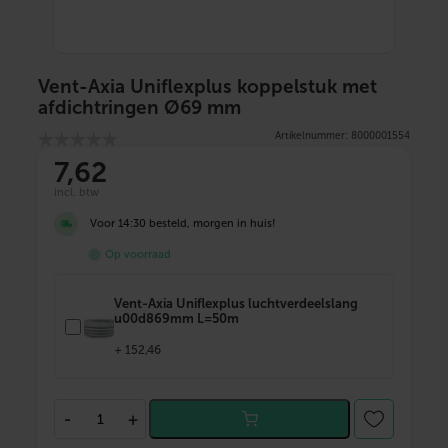
Vent-Axia Uniflexplus koppelstuk met
afdichtringen Ø69 mm
Artikelnummer: 8000001554
7,62
incl. btw
Voor 14:30 besteld, morgen in huis!
Op voorraad
Vent-Axia Uniflexplus luchtverdeelslang
u00d869mm L=50m
+
152,46
V
-
+
e
n