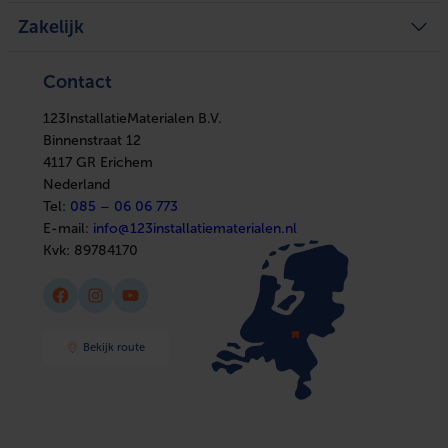
Achteraf betalen
Mijn verlanglijst
Verwarming
Zakelijke klant worden
Vergelijk producten
Zakelijk
Ventilatie
Kennisbank
Boilers
In huis
Verwarming
Elektra
Ventilatie
Contact
Installatiemateriaal
Boilers
Sanitair
In huis
Afbouwmaterialen
123InstallatieMaterialen B.V.
Elektra
Installatiemateriaal
Binnenstraat 12
Sanitair
4117 GR Erichem
Afbouwmaterialen
Nederland
Tel:
085 – 06 06 773
E-mail:
info@123installatiematerialen.nl
Kvk:
89784170
Facebook
Instagram
YouTube
Bekijk route