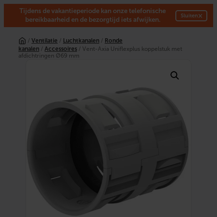
Tijdens de vakantieperiode kan onze telefonische
×
Sluiten
bereikbaarheid en de bezorgtijd iets afwijken.
Ga
naar
/
Ventilatie
/
Luchtkanalen
/
Ronde
de
kanalen
/
Accessoires
/ Vent-Axia Uniflexplus koppelstuk met
inhoud
afdichtringen Ø69 mm