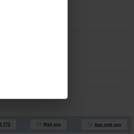
App met ons
6 773
Mail ons