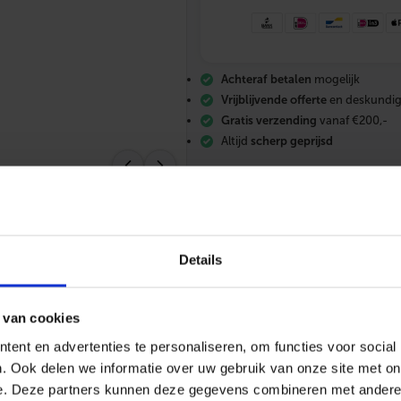
i
a
U
n
i
Achteraf betalen
mogelijk
f
l
Vrijblijvende offerte
en deskundig
e
Gratis verzending
vanaf €200,-
x
Altijd
scherp geprijsd
p
l
u
s
a
f
k
o
Details
r
t
m
e
 van cookies
s
085 – 06 06 773
Mail ons
App me
Ø
ent en advertenties te personaliseren, om functies voor social
9
. Ook delen we informatie over uw gebruik van onze site met on
0
m
e. Deze partners kunnen deze gegevens combineren met andere i
m