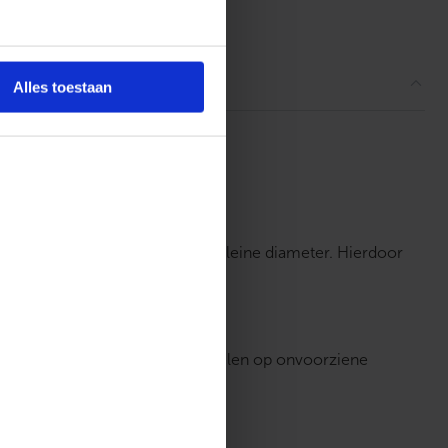
ordelingen
Alles toestaan
len zijn flexibel en hebben een kleine diameter. Hierdoor
en kunt daardoor eenvoudig inspelen op onvoorziene
latie gegarandeerd.