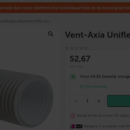
eriode kan onze telefonische bereikbaarheid en de bezorgtijd iet
 Uniflexplus afkortmes Ø90 mm
Vent-Axia Unif
52
,67
incl. btw
Voor 14:30 besteld, morgen
Op voorraad
V
-
+
e
n
t
Betaal achteraf of over 30 dagen
-
A
x
Betaal in 3 termijnen met 0