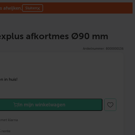
s afwijken.
×
Sluiten
lexplus afkortmes Ø90 mm
Artikelnummer: 8000000136
 in huis!
In mijn winkelwagen
 met klarna
% rente