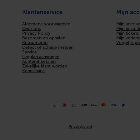
Klantenservice
Mijn ac
Algemene voorwaarden
Mijn accoun
Over ons
Mijn bestell
Privacy Policy
Mijn tickets
Bezorgen en ophalen
Mijn verlangl
Retourneren
Vergelijk p
Defect of schade melden
Service
Legplan aanvragen
Achteraf betalen
Zakelijke klant worden
Kennisbank
Privacybeleid