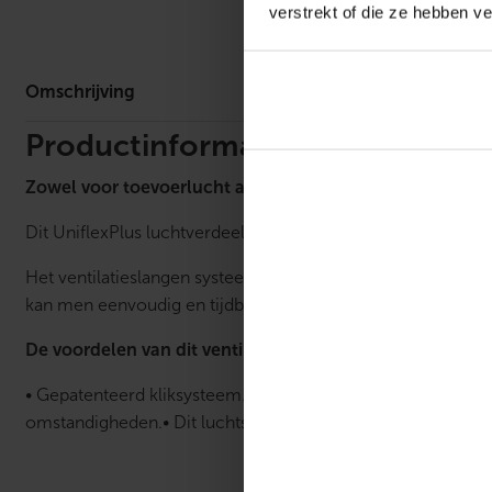
verstrekt of die ze hebben v
Omschrijv
Omschrijving
Productinformatie
Zowel voor toevoerlucht als afvoerlucht.
Dit UniflexPlus luchtverdeelsysteem kan worden toegepast
Het ventilatieslangen systeem is universeel en gebruiksvrie
kan men eenvoudig en tijdbesparend installeren.
De voordelen van dit ventilatiesysteem voor u op een rij:
• Gepatenteerd kliksysteem. Het ventilatiebuizen systeem is
omstandigheden.
• Dit luchtsysteem is Antistatisch en anti