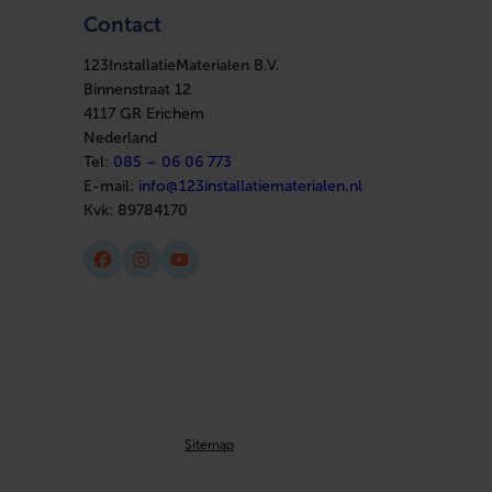
Contact
123InstallatieMaterialen B.V.
Binnenstraat 12
4117 GR Erichem
Nederland
Tel:
085 – 06 06 773
E-mail:
info@123installatiematerialen.nl
Kvk:
89784170
Facebook
Instagram
YouTube
Sitemap