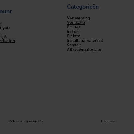
Categorieën
count
Verwarming
Ventilatie
t
Boilers
ingen
In huis
Elektra
ijst
Installatiemateriaal
roducten
Sanitair
Afbouwmaterialen
Retour voorwaarden
Levering