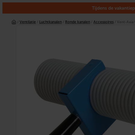
Tijdens de vakantiep
Ga
naar
/
Ventilatie
/
Luchtkanalen
/
Ronde kanalen
/
Accessoires
/ Vent-Axia
de
inhoud