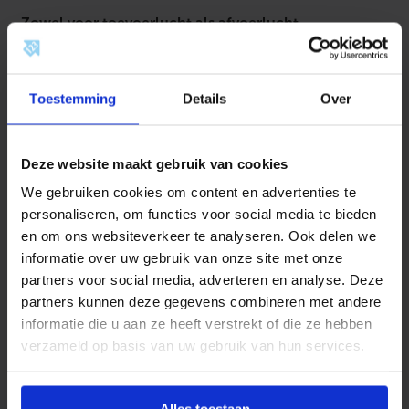
a
Zowel voor toevoerlucht als afvoerlucht.
l
Dit UniflexPlus luchtverdeelsysteem kan worden
toegepast voor woningbouw, appartementenbouw en
Toestemming
Details
Over
kleine utiliteit.
Het ventilatieslangen systeem is universeel en
Deze website maakt gebruik van cookies
gebruiksvriendelijk te installeren voor de doe-het-
zelver. De ventilatiekanalen zijn flexibel en hebben een
We gebruiken cookies om content en advertenties te
kleine diameter. Hierdoor kan men eenvoudig en
personaliseren, om functies voor social media te bieden
tijdbesparend installeren.
en om ons websiteverkeer te analyseren. Ook delen we
informatie over uw gebruik van onze site met onze
De voordelen van dit ventilatiesysteem voor u op een
partners voor social media, adverteren en analyse. Deze
rij:
partners kunnen deze gegevens combineren met andere
informatie die u aan ze heeft verstrekt of die ze hebben
• Gepatenteerd kliksysteem. Het ventilatiebuizen
verzameld op basis van uw gebruik van hun services.
systeem is tijdsbesparend en eenvoudig te installeren.
•
U bent flexibel en kunt daardoor eenvoudig inspelen op
onvoorziene omstandigheden.
• Dit luchtsysteem is
Alles toestaan