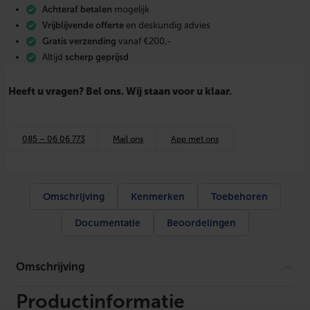
i
Achteraf betalen
mogelijk
f
l
Vrijblijvende offerte
en deskundig advies
e
Gratis verzending
vanaf €200,-
x
Altijd
scherp geprijsd
p
l
u
Heeft u vragen? Bel ons. Wij staan voor u klaar.
s
a
f
k
085 – 06 06 773
Mail ons
App met ons
o
r
t
m
e
Omschrijving
Kenmerken
Toebehoren
s
Ø
Documentatie
Beoordelingen
6
9
m
m
Omschrijving
a
a
n
Productinformatie
t