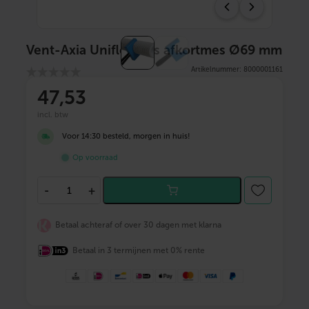
Vent-Axia Uniflexplus afkortmes Ø69 mm
Artikelnummer: 8000001161
47
,53
incl. btw
Voor 14:30 besteld, morgen in huis!
Op voorraad
V
-
+
e
n
t
Betaal achteraf of over 30 dagen met klarna
-
A
Betaal in 3 termijnen met 0% rente
x
i
a
U
n