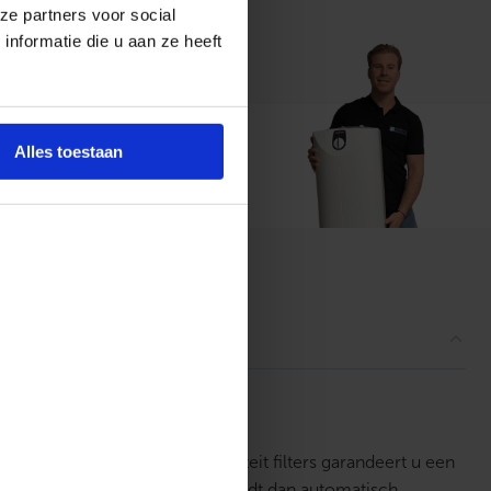
ze partners voor social
nformatie die u aan ze heeft
Alles toestaan
t ons
ordelingen
ance WTW. Deze originele kwaliteit filters garandeert u een
an 2, 5 of 10 stuks, de prijs wordt dan automatisch