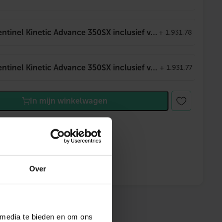
Vent-Axia WTW Sentinel Kinetic Advance 350SX inclusief voorverwarmer – 350mu00b3/h Rechts (aanzuig van buiten en uitblaas van buiten)
+
1.931,78
Vent-Axia WTW Sentinel Kinetic Advance 350SX inclusief voorverwarmer – 350mu00b3/h Links (aanzuig van buiten en uitblaas van buiten)
+
1.931,77
In mijn winkelwagen
 met klarna
% rente
Over
 advies
 media te bieden en om ons