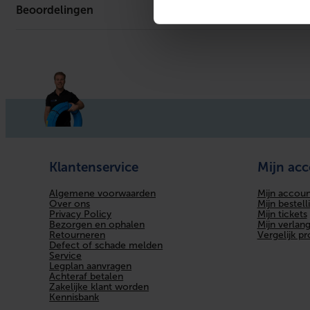
Beoordelingen
Er is geen download beschikbaar.
Klantenservice
Mijn ac
Algemene voorwaarden
Mijn accoun
Over ons
Mijn bestell
Privacy Policy
Mijn tickets
Bezorgen en ophalen
Mijn verlangl
Retourneren
Vergelijk p
Defect of schade melden
Service
Legplan aanvragen
Achteraf betalen
Zakelijke klant worden
Kennisbank