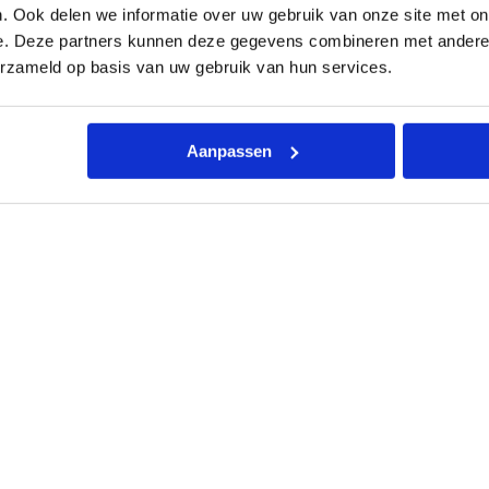
. Ook delen we informatie over uw gebruik van onze site met on
Altijd
scherp geprijsd
l
K
e. Deze partners kunnen deze gegevens combineren met andere i
i
erzameld op basis van uw gebruik van hun services.
n
e
t
i
c
Aanpassen
A
085 – 06 06 773
Mail ons
App me
d
v
a
n
c
ing
Kenmerken
Toebehoren
Documentatie
Beo
e
W
T
W
f
i
l
t
e
r
ilterset van Vent-Axia is geschikt voor de Sentinel Kinetic Adv
s
e
 en gefilterde binnenlucht. Bekijk ook de prijzen bij afname v