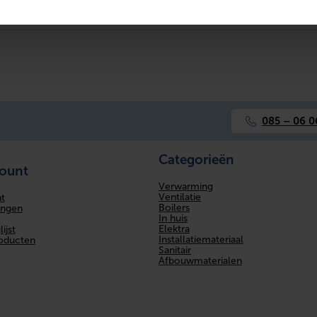
085 – 06 0
Categorieën
count
Verwarming
Ventilatie
t
Boilers
ingen
In huis
Elektra
ijst
Installatiemateriaal
roducten
Sanitair
Afbouwmaterialen