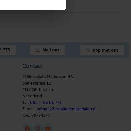
App met ons
6 773
Mail ons
Contact
123InstallatieMaterialen B.V.
Binnenstraat 12
4117 GR Erichem
Nederland
Tel:
085 – 06 06 773
E-mail:
info@123installatiematerialen.nl
Kvk:
89784170
Facebook
Instagram
YouTube