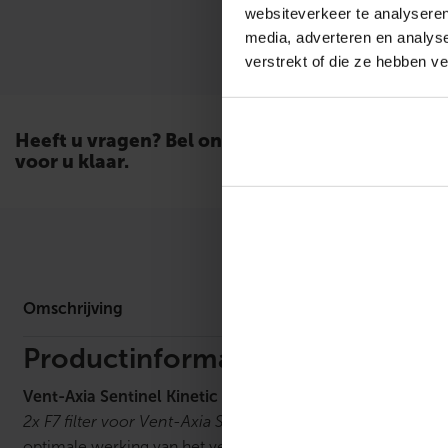
websiteverkeer te analyseren
media, adverteren en analys
verstrekt of die ze hebben v
Heeft u vragen? Bel ons. Wij staan
voor u klaar.
Omschrijv
Omschrijving
Productinformatie
Vent-Axia Sentinel Kinetic Advance WTW filterset F7
2x F7 filter voor Vent-Axia Sentinel Kinetic Advance
De F7 f
optimale werking van het ventilatiesysteem en een gezondere