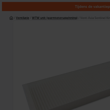
Tijdens de vakantiep
Ga
naar
/
Ventilatie
/
WTW unit (warmteterugwinning)
/ Vent-Axia Sentinel Ki
de
inhoud