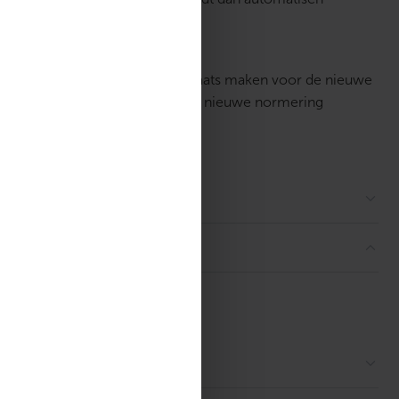
zullen langzaam verdwijnen en plaats maken voor de nieuwe
rin de oude filterklasses met de nieuwe normering