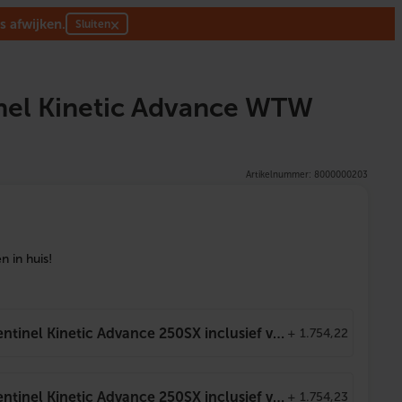
s afwijken.
×
Sluiten
inel Kinetic Advance WTW
Artikelnummer: 8000000203
 in huis!
Vent-Axia WTW Sentinel Kinetic Advance 250SX inclusief voorverwarmer – 250mu00b3/h Rechts (aanzuig van buiten en uitblaas van buiten)
+
1.754,22
Vent-Axia WTW Sentinel Kinetic Advance 250SX inclusief voorverwarmer – 250mu00b3/h Links (aanzuig van buiten en uitblaas van buiten)
+
1.754,23