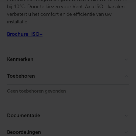
bij 40°C. Door te kiezen voor Vent-Axia ISO+ kanalen
verbetert u het comfort en de efficiëntie van uw
installatie.
Brochure_ISO+
Kenmerken
Model
Overig
Toebehoren
Lengte
66 mm
Geen toebehoren gevonden
Geperst
Nee
Buisverloop
Ja
Documentatie
Aansluiting 1
Insteekeind
Beoordelingen