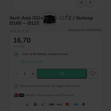
Vent-Axia ISO+M 160-123 Z / Verloop
Ø160 – Ø123
Artikelnummer: 8000001205
16
,70
incl. btw
Voor 14:30 besteld, morgen in huis!
Op voorraad
V
-
+
e
n
t
Betaal achteraf of over 30 dagen met klarna
-
A
Betaal in 3 termijnen met 0% rente
x
i
a
I