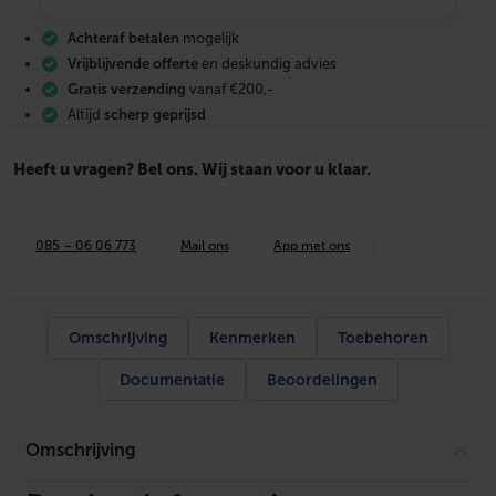
S
O
Achteraf betalen
mogelijk
+
M
Vrijblijvende offerte
en deskundig advies
1
Gratis verzending
vanaf €200,-
6
Altijd
scherp geprijsd
0
-
1
Heeft u vragen? Bel ons. Wij staan voor u klaar.
2
3
Z
/
085 – 06 06 773
Mail ons
App met ons
V
e
r
l
o
Omschrijving
Kenmerken
Toebehoren
o
p
Documentatie
Beoordelingen
Ø
1
6
0
Omschrijving
–
Ø