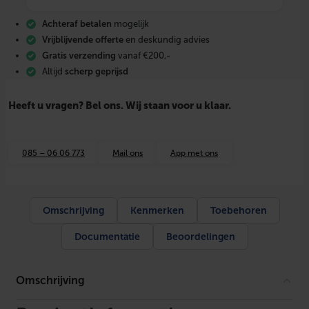
S
O
Achteraf betalen
mogelijk
+
I
Vrijblijvende offerte
en deskundig advies
S
Gratis verzending
vanaf €200,-
O
Altijd
scherp geprijsd
+
K
1
Heeft u vragen? Bel ons. Wij staan voor u klaar.
6
0
-
1
085 – 06 06 773
Mail ons
App met ons
2
5
Z
/
G
Omschrijving
Kenmerken
Toebehoren
e
i
Documentatie
Beoordelingen
s
o
l
e
Omschrijving
e
r