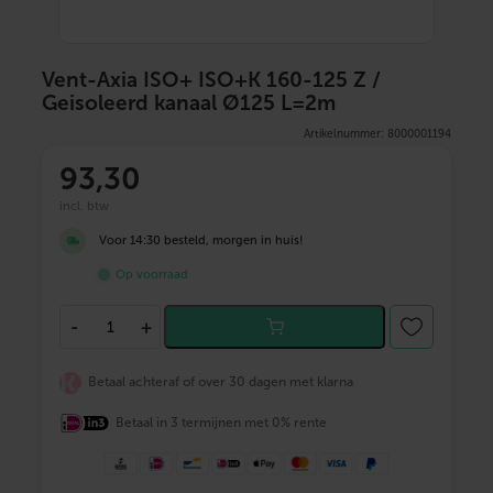
Vent-Axia ISO+ ISO+K 160-125 Z /
Geisoleerd kanaal Ø125 L=2m
Artikelnummer: 8000001194
93
,30
incl. btw
Voor 14:30 besteld, morgen in huis!
Op voorraad
V
-
+
e
n
t
Betaal achteraf of over 30 dagen met klarna
-
A
Betaal in 3 termijnen met 0% rente
x
i
a
I