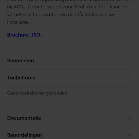
bij 40°C. Door te kiezen voor Vent-Axia ISO+ kanalen
verbetert u het comfort en de efficiëntie van uw
installatie.
Brochure_ISO+
Kenmerken
Model
Inwendig
Toebehoren
geïsoleerd
kanaal
Geen toebehoren gevonden
Lengte
2000 mm
Isolatiedikte
17.5 mm
Documentatie
Productiewijze
Overig
Beoordelingen