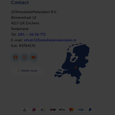
Ventilatie
Contact
Installatiemateriaal
Inwendige oppervlaktebescherming
Overig
Boilers
Sanitair
In huis
Afbouwmaterialen
123InstallatieMaterialen B.V.
Elektra
Uitwendige oppervlaktebescherming
Overig
Installatiemateriaal
Binnenstraat 12
Sanitair
4117 GR Erichem
Afbouwmaterialen
Materiaalkwaliteit kanaal
Polyethyleen
Nederland
(PE)
Tel:
085 – 06 06 773
E-mail:
info@123installatiematerialen.nl
Kvk:
89784170
Facebook
Instagram
YouTube
Bekijk route