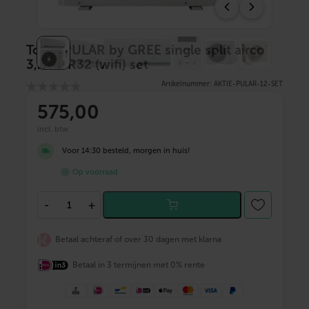
Tosot PULAR by GREE single split airco
3,2kW R32 (wifi) set
Artikelnummer: AKTIE-PULAR-12-SET
575
,00
incl. btw
Voor 14:30 besteld, morgen in huis!
Op voorraad
T
-
+
o
s
o
Betaal achteraf of over 30 dagen met klarna
t
P
Betaal in 3 termijnen met 0% rente
U
L
A
R