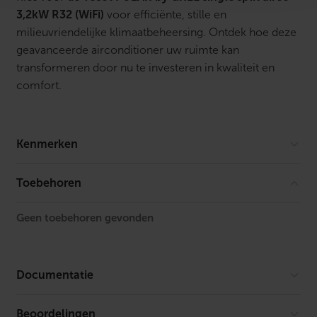
3,2kW R32 (WiFi)
voor efficiënte, stille en
milieuvriendelijke klimaatbeheersing. Ontdek hoe deze
geavanceerde airconditioner uw ruimte kan
transformeren door nu te investeren in kwaliteit en
comfort.
Kenmerken
Merk
Tosot
Toebehoren
Geen toebehoren gevonden
Documentatie
Beoordelingen