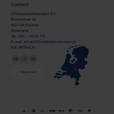
Elektra
Ventilatie
Contact
Installatiemateriaal
Boilers
Sanitair
In huis
Afbouwmaterialen
123InstallatieMaterialen B.V.
Elektra
Installatiemateriaal
Binnenstraat 12
Sanitair
4117 GR Erichem
Afbouwmaterialen
Nederland
Tel:
085 – 06 06 773
E-mail:
info@123installatiematerialen.nl
Kvk:
89784170
Facebook
Instagram
YouTube
Bekijk route