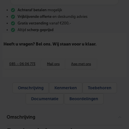
b
y
Achteraf betalen
mogelijk
G
R
Vrijblijvende offerte
en deskundig advies
E
Gratis verzending
vanaf €200,-
E
Altijd
scherp geprijsd
s
i
n
Heeft u vragen? Bel ons. Wij staan voor u klaar.
g
l
e
s
085 – 06 06 773
Mail ons
App met ons
p
l
i
t
a
Omschrijving
Kenmerken
Toebehoren
i
r
Documentatie
Beoordelingen
c
o
3
,
Omschrijving
2
k