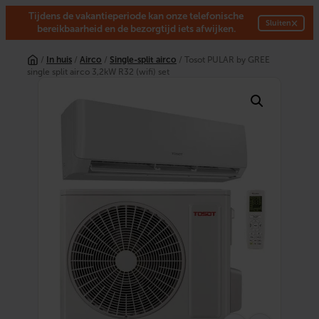
Tijdens de vakantieperiode kan onze telefonische
×
Sluiten
bereikbaarheid en de bezorgtijd iets afwijken.
Ga
naar
/
In huis
/
Airco
/
Single-split airco
/ Tosot PULAR by GREE
de
single split airco 3,2kW R32 (wifi) set
inhoud