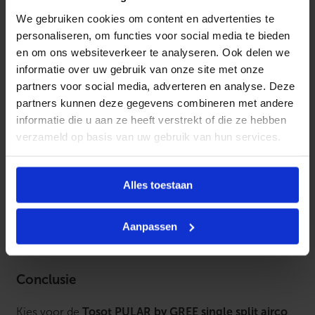
comfort, ongeacht het seizoen.
We gebruiken cookies om content en advertenties te
personaliseren, om functies voor social media te bieden
en om ons websiteverkeer te analyseren. Ook delen we
Praktische informatie
informatie over uw gebruik van onze site met onze
partners voor social media, adverteren en analyse. Deze
Deze single split airco is ontworpen voor eenvoudige
partners kunnen deze gegevens combineren met andere
installatie, wat tijd en kosten bespaart. De airco wordt
informatie die u aan ze heeft verstrekt of die ze hebben
geleverd met een complete installatiekit en een
verzameld op basis van uw gebruik van hun services.
gedetailleerde handleiding, zodat de installatie snel en
zonder complicaties kan worden uitgevoerd.
Bovendien biedt de Tosot PULAR een garantieperiode
Alles toestaan
van 3 jaar, wat extra zekerheid biedt voor de
duurzaamheid en betrouwbaarheid van uw investering.
Aanpassen
Conclusie
Kies voor de
Tosot PULAR by GREE single split airco