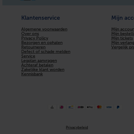
Aansluiting 2
Klantenservice
Mijn ac
Aansluiting 3
Algemene voorwaarden
Mijn accoun
Met pakkingen
Over ons
Mijn bestell
Privacy Policy
Mijn tickets
Bezorgen en ophalen
Mijn verlangl
Met ontluchter
Retourneren
Vergelijk p
Defect of schade melden
Systeemgebonden
Service
Legplan aanvragen
Achteraf betalen
Met TUV goedkeuring
Zakelijke klant worden
Kennisbank
Lengte aansluiting 1
Lengte aansluiting 2
Lengte aansluiting 3
DIN-CERTCO certificaat
Privacybeleid
Materiaal aansluiting 1