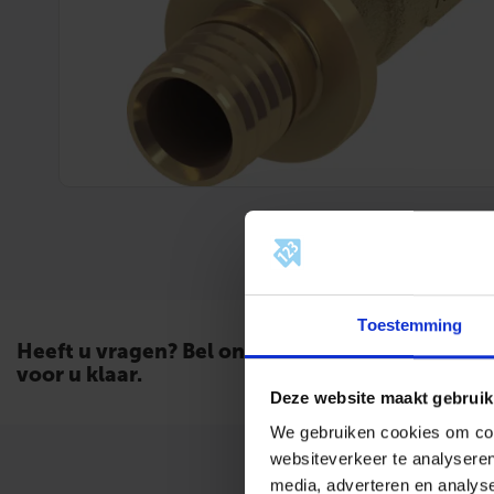
Toestemming
Heeft u vragen? Bel ons. Wij staan
voor u klaar.
Deze website maakt gebruik
We gebruiken cookies om cont
websiteverkeer te analyseren
Omschrijv
media, adverteren en analys