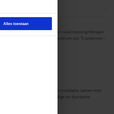
Alles toestaan
ningtechniek ondersteunt. Met zijn rood messing fittingen
nstallaties. Dit systeem staat bekend om zijn “5 systemen –
an axiale perstechnologie.
d, betrouwbaarheid en eenvoud in installatie, samen met
die op zoek zijn naar een veelzijdige en duurzame