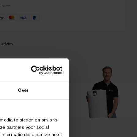
% rente
 advies
Over
t ons
 media te bieden en om ons
ze partners voor social
ordelingen
nformatie die u aan ze heeft