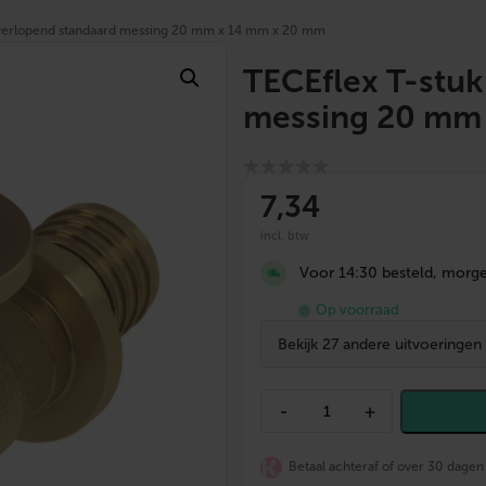
 verlopend standaard messing 20 mm x 14 mm x 20 mm
TECEflex T-stuk
messing 20 mm
7
,34
incl. btw
Voor 14:30 besteld, morgen
Op voorraad
Bekijk 27 andere uitvoeringen
T
-
+
E
C
E
Betaal achteraf of over 30 dagen
f