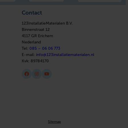
Contact
123InstallatieMaterialen B.V.
Binnenstraat 12
4117 GR Erichem
Nederland
Tel:
085 – 06 06 773
E-mail:
info@123installatiematerialen.nl
Kvk:
89784170
Facebook
Instagram
YouTube
Sitemap