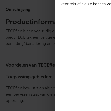
verstrekt of die ze hebben v
Omschrijving
Productinformatie
TECEflex is een veelzijdig en innovatief kunststof leidingi
biedt TECEflex een veilige en betrouwbare optie voor drinkw
één fitting” benadering en biedt een hygiënische, O-ringvri
Voordelen van TECEflex:
Toepassingsgebieden:
TECEflex bewijst zich als een essentieel systeem voor mode
een bewezen staat van dienst van meer dan 25 jaar, is TECE
oplossing.