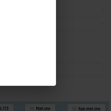
App met ons
6 773
Mail ons