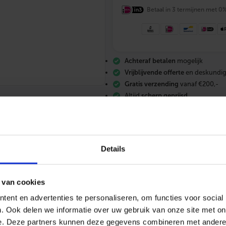
l
e
Betaal in 3 termijnen met 0
x
T
-
s
t
Achteraf betalen
mogelijk
u
k
Vrijblijvende offerte
en deskundig
v
Gratis verzending
vanaf €200,-
e
Altijd
scherp geprijsd
r
l
o
p
e
n
d
Details
s
t
085 – 06 06 773
Mail ons
App me
a
 van cookies
n
d
ent en advertenties te personaliseren, om functies voor social
a
a
. Ook delen we informatie over uw gebruik van onze site met on
ing
Kenmerken
Toebehoren
Documentatie
Beo
r
e. Deze partners kunnen deze gegevens combineren met andere i
d