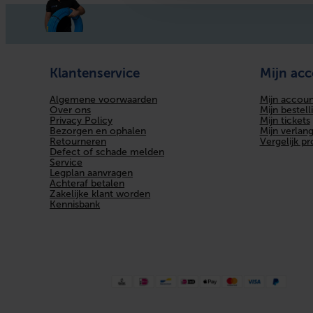
Bochthoek
Gastec QA
Klantenservice
Mijn ac
KIWA-keur
Algemene voorwaarden
Mijn accoun
KOMO-keur
Over ons
Mijn bestell
Privacy Policy
Mijn tickets
Bezorgen en ophalen
Mijn verlangl
LPCB keur
Retourneren
Vergelijk p
Defect of schade melden
Verlopend
Service
Legplan aanvragen
Achteraf betalen
Bochtstraal
Zakelijke klant worden
Kennisbank
Excentrisch
Zeta-waarde
Met aftapper
Aansluiting 1