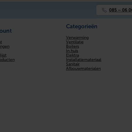
Geen waarde beschikbaar
085 – 06 0
Geen waarde beschikbaar
Categorieën
count
Geen waarde beschikbaar
Verwarming
Ventilatie
t
Geen waarde beschikbaar
Boilers
ingen
In huis
Elektra
ijst
Geen waarde beschikbaar
Installatiemateriaal
roducten
Sanitair
Afbouwmaterialen
Geen waarde beschikbaar
Geen waarde beschikbaar
Geen waarde beschikbaar
Geen waarde beschikbaar
Geen waarde beschikbaar
Schuifeind