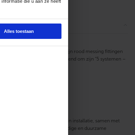
nformatie die u aan ze heeft
ordelingen
Alles toestaan
ningtechniek ondersteunt. Met zijn rood messing fittingen
nstallaties. Dit systeem staat bekend om zijn “5 systemen –
an axiale perstechnologie.
d, betrouwbaarheid en eenvoud in installatie, samen met
die op zoek zijn naar een veelzijdige en duurzame