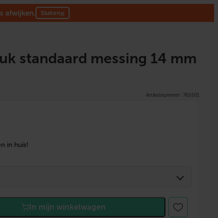
s afwijken.
×
Sluiten
tuk standaard messing 14 mm
Artikelnummer: 765501
 in huis!
In mijn winkelwagen