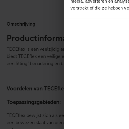
media, adverteren en analys
Omschrijv
verstrekt of die ze hebben v
Omschrijving
Productinformatie
TECEflex is een veelzijdig en innovatief kunststof leidingi
biedt TECEflex een veilige en betrouwbare optie voor drinkw
één fitting” benadering en biedt een hygiënische, O-ringvri
Voordelen van TECEflex:
Toepassingsgebieden:
TECEflex bewijst zich als een essentieel systeem voor mode
een bewezen staat van dienst van meer dan 25 jaar, is TECE