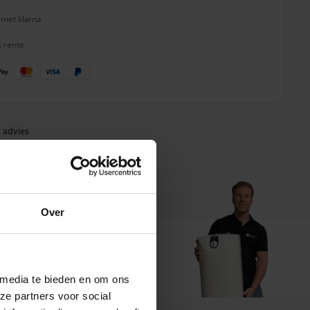
 met klarna
% rente
 advies
Over
t ons
 media te bieden en om ons
ze partners voor social