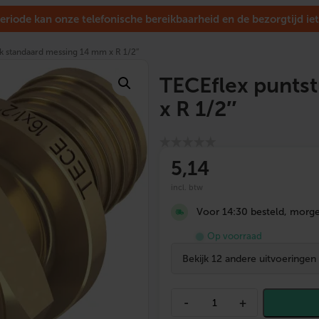
eriode kan onze telefonische bereikbaarheid en de bezorgtijd iet
k standaard messing 14 mm x R 1/2″
TECEflex punts
x R 1/2″
5
,14
incl. btw
Voor 14:30 besteld, morgen
Op voorraad
Bekijk 12 andere uitvoeringen
T
-
+
E
C