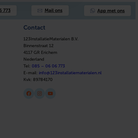
App met ons
6 773
Mail ons
Contact
123InstallatieMaterialen B.V.
Binnenstraat 12
4117 GR Erichem
Nederland
Tel:
085 – 06 06 773
E-mail:
info@123installatiematerialen.nl
Kvk:
89784170
Facebook
Instagram
YouTube