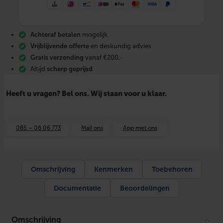
o
v
e
r
Achteraf betalen
mogelijk
g
a
Vrijblijvende offerte
en deskundig advies
n
Gratis verzending
vanaf €200,-
g
Altijd
scherp geprijsd
s
s
t
Heeft u vragen? Bel ons. Wij staan voor u klaar.
u
k
v
a
085 – 06 06 773
Mail ons
App met ons
n
T
E
C
E
Omschrijving
Kenmerken
Toebehoren
f
l
Documentatie
Beoordelingen
e
x
n
a
Omschrijving