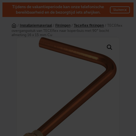
Tijdens de vakantieperiode kan onze telefonische
×
Sluiten
bereikbaarheid en de bezorgtijd iets afwijken.
Ga
naar
/
Installatiemateriaal
/
Fittingen
/
Teceflex fittingen
/ TECEflex
de
overgangsstuk van TECEflex naar koperbuis met 90° bocht
inhoud
afmeting 16 x 15 mm Cu