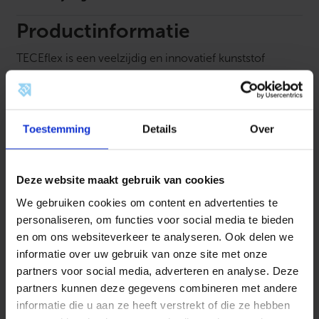
a
r
k
Productinformatie
o
p
TECEflex is een veelzijdig en innovatief kunststof
e
r
leidinginstallatiesysteem dat een breed scala aan
b
toepassingen in de woningtechniek ondersteunt. Met
u
i
zijn rood messing fittingen biedt TECEflex een veilige
s
Toestemming
Details
Over
en betrouwbare optie voor drinkwater, verwarming, gas
m
e
(afhankelijk van het land) en persluchtinstallaties. Dit
t
systeem staat bekend om zijn “5 systemen – één fitting”
9
Deze website maakt gebruik van cookies
benadering en biedt een hygiënische, O-ringvrije
0
°
aansluittechniek die eenvoudig te installeren is met
We gebruiken cookies om content en advertenties te
b
behulp van axiale perstechnologie.
personaliseren, om functies voor social media te bieden
o
c
en om ons websiteverkeer te analyseren. Ook delen we
h
informatie over uw gebruik van onze site met onze
t
a
partners voor social media, adverteren en analyse. Deze
Voordelen van TECEflex:
f
partners kunnen deze gegevens combineren met andere
m
e
informatie die u aan ze heeft verstrekt of die ze hebben
Toepassingsgebieden:
t