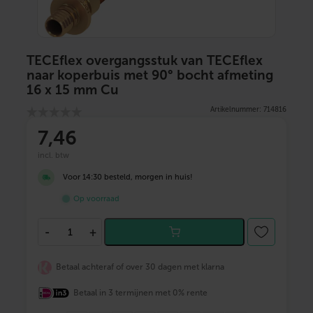
TECEflex overgangsstuk van TECEflex
naar koperbuis met 90° bocht afmeting
16 x 15 mm Cu
Artikelnummer: 714816
7
,46
incl. btw
Voor 14:30 besteld, morgen in huis!
Op voorraad
T
-
+
E
C
E
Betaal achteraf of over 30 dagen met klarna
f
l
Betaal in 3 termijnen met 0% rente
e
x