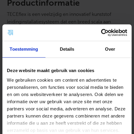
a
Productinformatie
n
g
TECEflex is een veelzijdig en innovatief kunststof
5
4
leidinginstallatiesysteem dat een breed scala aan
m
toepassingen in de woningtechniek ondersteunt. Met
m
l
zijn rood messing fittingen biedt TECEflex een veilige
a
en betrouwbare optie voor drinkwater, verwarming, gas
n
Toestemming
Details
Over
g
(afhankelijk van het land) en persluchtinstallaties. Dit
1
systeem staat bekend om zijn “5 systemen – één fitting”
6
benadering en biedt een hygiënische, O-ringvrije
x
Deze website maakt gebruik van cookies
1
aansluittechniek die eenvoudig te installeren is met
/
We gebruiken cookies om content en advertenties te
behulp van axiale perstechnologie.
2
personaliseren, om functies voor social media te bieden
"
a
en om ons websiteverkeer te analyseren. Ook delen we
a
informatie over uw gebruik van onze site met onze
n
Voordelen van TECEflex:
t
partners voor social media, adverteren en analyse. Deze
a
partners kunnen deze gegevens combineren met andere
l
Toepassingsgebieden:
informatie die u aan ze heeft verstrekt of die ze hebben
verzameld op basis van uw gebruik van hun services.