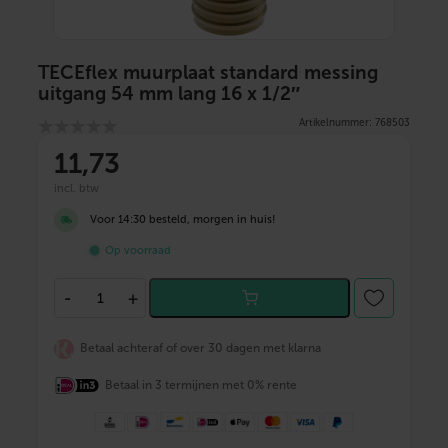
TECEflex muurplaat standard messing
uitgang 54 mm lang 16 x 1/2″
Artikelnummer: 768503
11
,73
incl. btw
Voor 14:30 besteld, morgen in huis!
Op voorraad
T
-
+
E
C
E
Betaal achteraf of over 30 dagen met klarna
f
l
Betaal in 3 termijnen met 0% rente
e
x
m
u