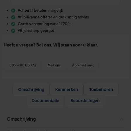
u
r
Achteraf betalen
mogelijk
p
l
Vrijblijvende offerte
en deskundig advies
a
Gratis verzending
vanaf €200,-
a
Altijd
scherp geprijsd
t
s
t
Heeft u vragen? Bel ons. Wij staan voor u klaar.
a
n
d
a
085 – 06 06 773
Mail ons
App met ons
r
d
m
e
s
Omschrijving
Kenmerken
Toebehoren
s
i
Documentatie
Beoordelingen
n
g
u
i
Omschrijving
t
g