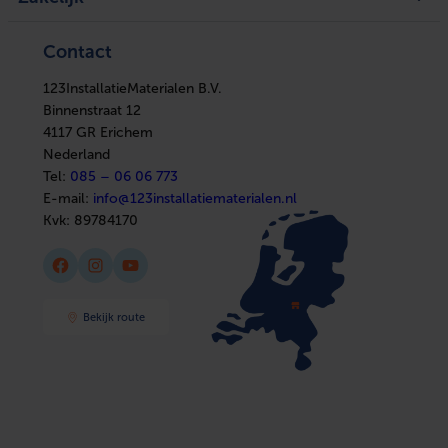
Kennisbank
Boilers
In huis
Verwarming
Elektra
Ventilatie
Contact
Installatiemateriaal
Boilers
Sanitair
In huis
Afbouwmaterialen
123InstallatieMaterialen B.V.
Elektra
Installatiemateriaal
Binnenstraat 12
Sanitair
4117 GR Erichem
Afbouwmaterialen
Nederland
Tel:
085 – 06 06 773
E-mail:
info@123installatiematerialen.nl
Kvk:
89784170
Facebook
Instagram
YouTube
Bekijk route