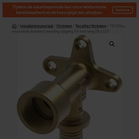
Tijdens de vakantieperiode kan onze telefonische
×
Sluiten
bereikbaarheid en de bezorgtijd iets afwijken.
Ga
naar
/
Installatiemateriaal
/
Fittingen
/
Teceflex fittingen
/ TECEflex
de
muurplaat standard messing uitgang 54 mm lang 16 x 1/2″
inhoud