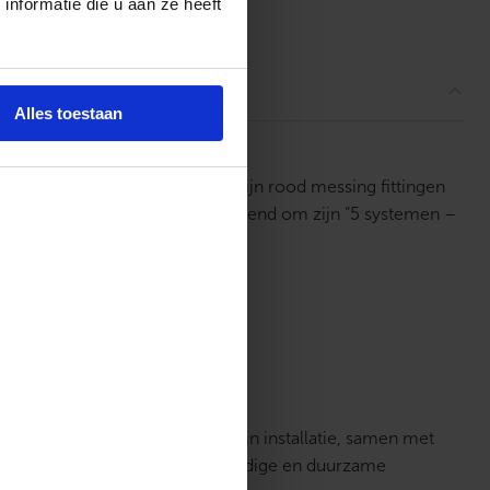
nformatie die u aan ze heeft
ordelingen
Alles toestaan
ningtechniek ondersteunt. Met zijn rood messing fittingen
nstallaties. Dit systeem staat bekend om zijn “5 systemen –
an axiale perstechnologie.
d, betrouwbaarheid en eenvoud in installatie, samen met
die op zoek zijn naar een veelzijdige en duurzame