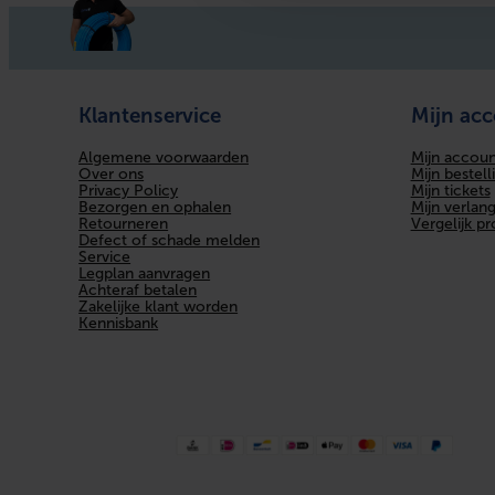
Lengte aansluiting 2
Oppervlaktebescherming
Klantenservice
Mijn ac
Uitwendige buisdiameter
Algemene voorwaarden
Mijn accoun
Werkende lengte aansluiting 1
Over ons
Mijn bestell
Privacy Policy
Mijn tickets
Bezorgen en ophalen
Mijn verlangl
Werkende lengte aansluiting 2
Retourneren
Vergelijk p
Defect of schade melden
Merk
Service
Legplan aanvragen
Achteraf betalen
Zakelijke klant worden
Kennisbank