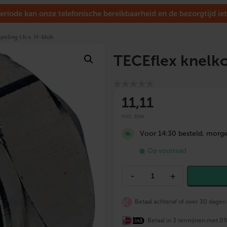
eriode kan onze telefonische bereikbaarheid en de bezorgtijd iet
eling t.b.v. H-blok
TECEflex knelko
11
,11
incl. btw
Voor 14:30 besteld, morgen
Op voorraad
T
-
+
E
C
E
Betaal achteraf of over 30 dagen
f
l
e
Betaal in 3 termijnen met 0