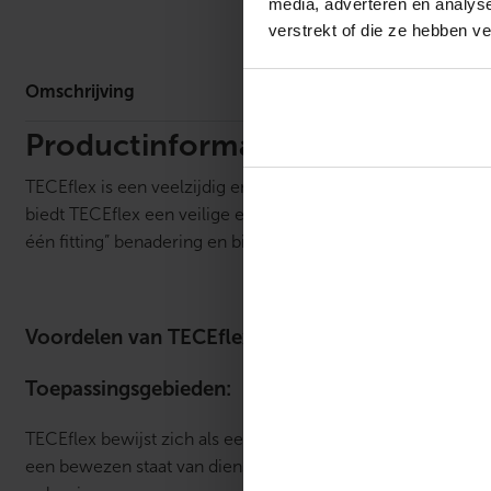
media, adverteren en analys
Omschrijv
verstrekt of die ze hebben v
Omschrijving
Productinformatie
TECEflex is een veelzijdig en innovatief kunststof leidingi
biedt TECEflex een veilige en betrouwbare optie voor drinkw
één fitting” benadering en biedt een hygiënische, O-ringvri
Voordelen van TECEflex:
Toepassingsgebieden:
TECEflex bewijst zich als een essentieel systeem voor mode
een bewezen staat van dienst van meer dan 25 jaar, is TECE