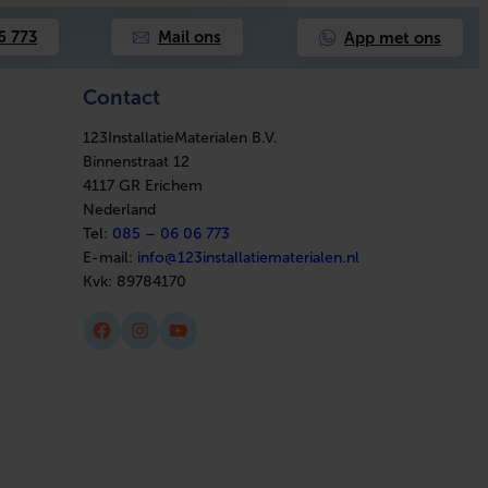
App met ons
6 773
Mail ons
Contact
123InstallatieMaterialen B.V.
Binnenstraat 12
4117 GR Erichem
Nederland
Tel:
085 – 06 06 773
E-mail:
info@123installatiematerialen.nl
Kvk:
89784170
Facebook
Instagram
YouTube