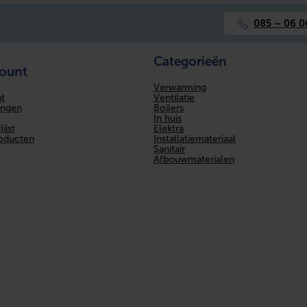
Geen waarde beschikbaar
085 – 06 0
Geen waarde beschikbaar
Categorieën
count
Geen waarde beschikbaar
Verwarming
Ventilatie
t
Geen waarde beschikbaar
Boilers
ingen
In huis
Elektra
ijst
Geen waarde beschikbaar
Installatiemateriaal
roducten
Sanitair
Afbouwmaterialen
TECE