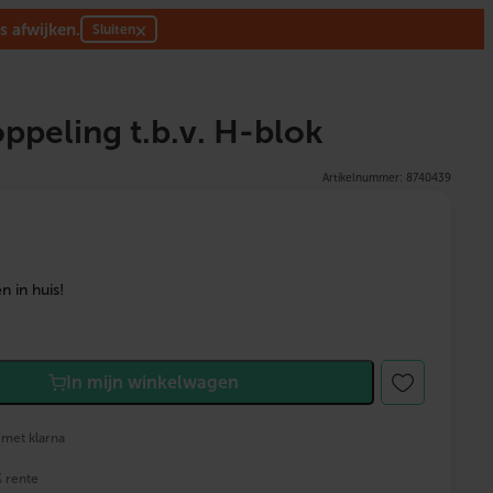
s afwijken.
×
Sluiten
ppeling t.b.v. H-blok
Artikelnummer: 8740439
 in huis!
In mijn winkelwagen
 met klarna
% rente