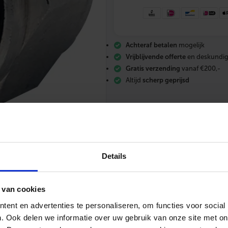
x
k
n
e
l
Achteraf betalen
mogelijk
k
o
Vrijblijvende offerte
en deskundig
p
Gratis verzending
vanaf €200,-
p
Altijd
scherp geprijsd
e
l
i
n
g
t
.
b
.
Details
v
.
H
-
 van cookies
085 – 06 06 773
Mail ons
App me
b
l
ent en advertenties te personaliseren, om functies voor social
o
. Ook delen we informatie over uw gebruik van onze site met on
k
a