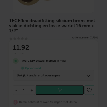
TECEflex draadfitting silicium brons met
vlakke dichting en losse wartel 16 mm x
1/2″
Artikelnummer: 717601
11
,92
incl. btw
Voor 14:30 besteld, morgen in huis!
Op voorraad
Bekijk 7 andere uitvoeringen
T
-
+
E
C
E
Betaal achteraf of over 30 dagen met klarna
f