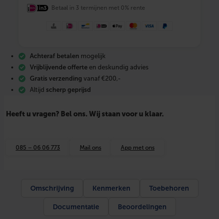
l
Betaal in 3 termijnen met 0% rente
e
x
d
r
a
a
Achteraf betalen
mogelijk
d
f
Vrijblijvende offerte
en deskundig advies
i
Gratis verzending
vanaf €200,-
t
Altijd
scherp geprijsd
t
i
n
Heeft u vragen? Bel ons. Wij staan voor u klaar.
g
s
i
l
085 – 06 06 773
Mail ons
App met ons
i
c
i
u
m
Omschrijving
Kenmerken
Toebehoren
b
r
Documentatie
Beoordelingen
o
n