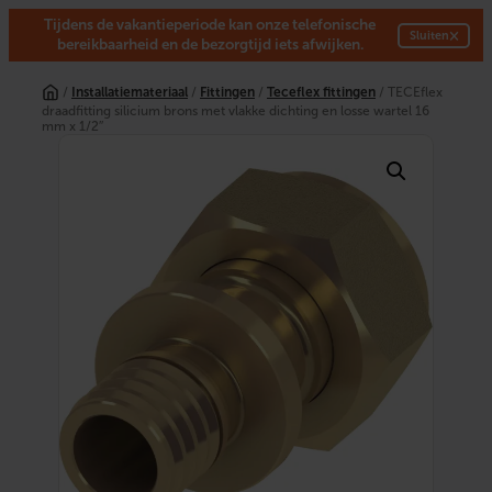
Tijdens de vakantieperiode kan onze telefonische
×
Sluiten
bereikbaarheid en de bezorgtijd iets afwijken.
Ga
naar
/
Installatiemateriaal
/
Fittingen
/
Teceflex fittingen
/ TECEflex
de
draadfitting silicium brons met vlakke dichting en losse wartel 16
inhoud
mm x 1/2″