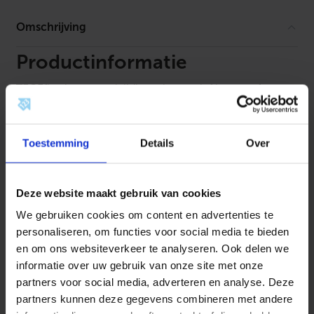
s
m
Omschrijving
e
t
v
Productinformatie
l
a
TECEflex is een veelzijdig en innovatief kunststof
k
k
leidinginstallatiesysteem dat een breed scala aan
e
toepassingen in de woningtechniek ondersteunt. Met
d
i
zijn rood messing fittingen biedt TECEflex een veilige
Toestemming
Details
Over
c
en betrouwbare optie voor drinkwater, verwarming, gas
h
t
(afhankelijk van het land) en persluchtinstallaties. Dit
i
Deze website maakt gebruik van cookies
systeem staat bekend om zijn “5 systemen – één fitting”
n
benadering en biedt een hygiënische, O-ringvrije
g
We gebruiken cookies om content en advertenties te
e
aansluittechniek die eenvoudig te installeren is met
personaliseren, om functies voor social media te bieden
n
behulp van axiale perstechnologie.
l
en om ons websiteverkeer te analyseren. Ook delen we
o
informatie over uw gebruik van onze site met onze
s
partners voor social media, adverteren en analyse. Deze
s
e
partners kunnen deze gegevens combineren met andere
Voordelen van TECEflex:
w