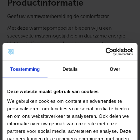
0
Productinformatie
P
l
u
Geef uw warmwaterbereiding de comfortfactor
s
a
Met deze warmtepompboiler bieden wij u een
a
succesvolle instapmogelijkheid in duurzame energie.
n
t
Het toestel in nieuw modern design neemt de
a
opwarming van drinkwater voor een- of
l
tweegezinswoningen over – en dat onafhankelijk van
welk verwarmingssysteem bij u is geïnstalleerd. De
Toestemming
Details
Over
warmtepomp gebruikt in plaats van olie en gas voor het
grootste deel omgevingswarmte, zoals de afgegeven
warmte van het verwarmingssysteem in de
Deze website maakt gebruik van cookies
opstelruimte. Naar wens gebruikt u het toestel dat
We gebruiken cookies om content en advertenties te
dankzij het natuurlijke koudemiddel propaan bijzonder
personaliseren, om functies voor social media te bieden
milieuvriendelijk is en zeer energie-efficiënt werkt met
en om ons websiteverkeer te analyseren. Ook delen we
de zelf opgewekte stroom van uw PV-installatie.
informatie over uw gebruik van onze site met onze
partners voor social media, adverteren en analyse. Deze
Eenvoudig en comfortabel aan te sturen
partners kunnen deze gegevens combineren met andere