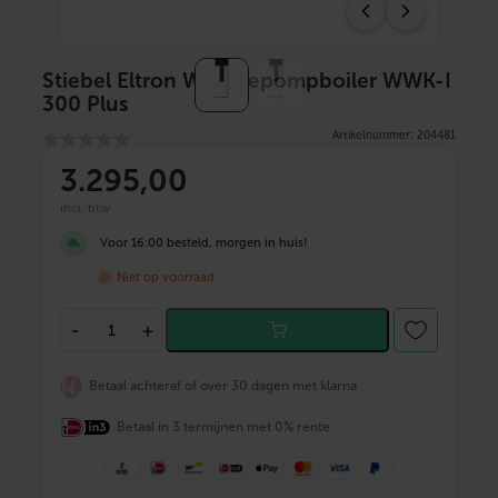
Stiebel Eltron Warmtepompboiler WWK-I
300 Plus
Artikelnummer: 204481
3.295
,00
incl. btw
Voor 16:00 besteld, morgen in huis!
Niet op voorraad
S
-
+
t
i
e
Betaal achteraf of over 30 dagen met klarna
b
e
Betaal in 3 termijnen met 0% rente
l
E
l
t