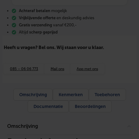
r
o
Achteraf betalen
mogelijk
n
W
Vrijblijvende offerte
en deskundig advies
a
Gratis verzending
vanaf €200,-
r
Altijd
scherp geprijsd
m
t
e
Heeft u vragen? Bel ons. Wij staan voor u klaar.
p
o
m
p
085 – 06 06 773
Mail ons
App met ons
b
o
i
l
e
Omschrijving
Kenmerken
Toebehoren
r
W
Documentatie
Beoordelingen
W
K
-
I
Omschrijving
3
0