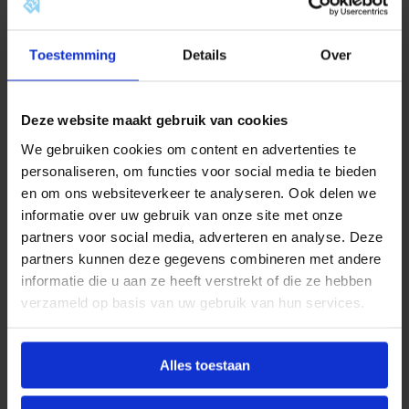
3
Productinformatie
a
a
De Stiebel Eltron Mini doorstroomboiler DEM3 zorgt
n
Toestemming
Details
Over
t
direct voor warm water (continu 2 liter per minuut van
a
35°C). Daarnaast is de installatie van de
l
doorstroomboiler eenvoudig en snel te doen. U heeft
Deze website maakt gebruik van cookies
geen inlaatcombinatie nodig voor de montage.
We gebruiken cookies om content en advertenties te
personaliseren, om functies voor social media te bieden
Er is geen stilstand verlies en de doorstroomboiler is
en om ons websiteverkeer te analyseren. Ook delen we
snel aan te sluiten op iedere (bestaande) kraan. Het
informatie over uw gebruik van onze site met onze
toestel kan zowel boven als onder het aftappunt
partners voor social media, adverteren en analyse. Deze
worden gemonteerd en kan gewoon op het stroomnet
partners kunnen deze gegevens combineren met andere
van 230 V worden aangesloten.
informatie die u aan ze heeft verstrekt of die ze hebben
Aandachtspunt: niet geschikt voor douche of heet
verzameld op basis van uw gebruik van hun services.
water (maximaal 35°C).
Wij bieden een garantie van 2 jaar.
Alles toestaan