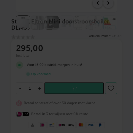
Stiebel Eltron Mini doorstroomboiler
DEM3
Artikelnummer: 231001
295
,00
incl. btw
Voor 16:00 besteld, morgen in huis!
Op voorraad
S
-
+
t
i
e
Betaal achteraf of over 30 dagen met klarna
b
e
Betaal in 3 termijnen met 0% rente
l
E
l
t