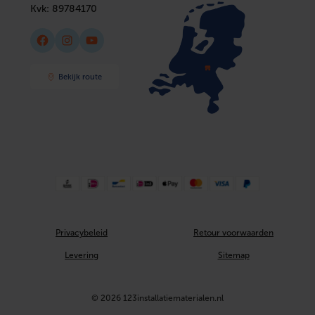
Kvk:
89784170
Aansluiting koud tapwater
Buitendraad
Facebook
Instagram
YouTube
Aansluiting warm tapwater
Buitendraad
Nom. diameter koud tapwater
3/8" (10)
Bekijk route
Nom. diameter warm tapwater
3/8" (10)
Geschikt voor kunststof buis
Ja
Geschikt voor voorverwarmd water
Ja
Energie-efficiëntieklasse (812/2013/EU)
A
Privacybeleid
Retour voorwaarden
Levering
Sitemap
© 2026 123installatiematerialen.nl