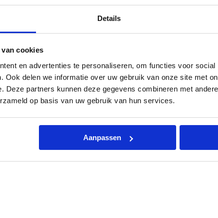
e
r
ing
Kenmerken
Toebehoren
Documentatie
Beo
Details
M
i
d
L
 van cookies
i
n
ent en advertenties te personaliseren, om functies voor social
e
. Ook delen we informatie over uw gebruik van onze site met on
1
5
e. Deze partners kunnen deze gegevens combineren met andere i
0
erzameld op basis van uw gebruik van hun services.
l
i
t
e
r
Aanpassen
a
a
rgielabel C) beschikt over een inhoud van 150 liter en is een ze
n
t
 en extra 1000W.
a
l
en energieverlies per 1,29 kWh per 24 uur (1,57 kWh bij horizo