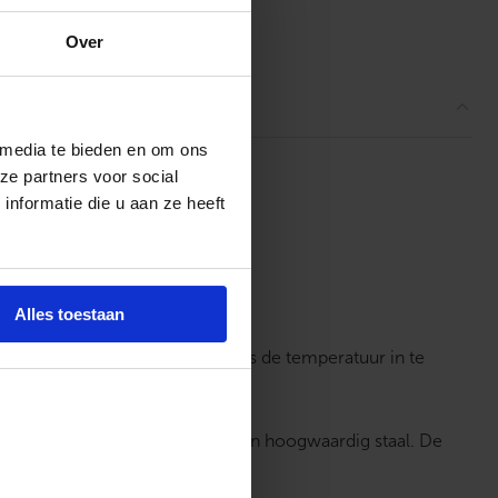
ordelingen
Over
 media te bieden en om ons
ze partners voor social
nformatie die u aan ze heeft
Alles toestaan
lflerende ECO boiler. Daarnaast is de temperatuur in te
ntale ophanging). Boilervat is van hoogwaardig staal. De