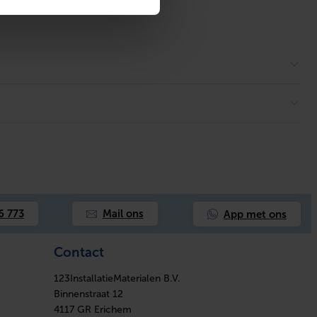
App met ons
6 773
Mail ons
Contact
123InstallatieMaterialen B.V.
Binnenstraat 12
4117 GR Erichem