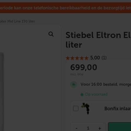
eriode kan onze telefonische bereikbaarheid en de bezorgtijd iet
iler Mid Line 150 liter
Stiebel Eltron E
liter
699,00
incl. btw
Voor 16:00 besteld, morgen
Op voorraad
Bonfix inla
S
-
+
t