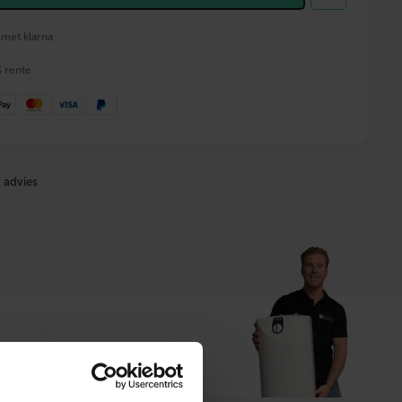
 met klarna
% rente
 advies
t ons