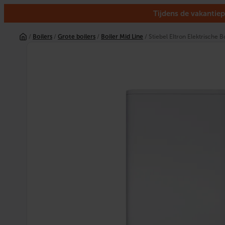
Tijdens de vakantiep
Ga
naar
/
Boilers
/
Grote boilers
/
Boiler Mid Line
/ Stiebel Eltron Elektrische Bo
de
inhoud