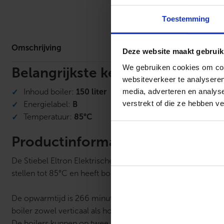
Omschrijv
Toestemming
Omschrijving
Deze website maakt gebruik
We gebruiken cookies om cont
Belangrijkste kenmerken
websiteverkeer te analyseren
media, adverteren en analys
Inhoud boiler:
150 liter
verstrekt of die ze hebben v
Energielabel:
B
Temperatuur:
85°C
Productinformatie
De Stiebel Eltron Elektrische Boiler Mid Line 150 liter (ene
stellen tot 85°C en heeft boiler een vermogen van 2000W
De opwarmtijd is 266 minuten (van 10°C naar 85°C). Er is e
boiler zowel verticaal als horizontaal te installeren.
De boilers kunnen op twee manieren worden aangesloten: