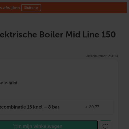
s afwijken.
×
Sluiten
lektrische Boiler Mid Line 150
Artikelnummer: 231154
 in huis!
atcombinatie 15 knel – 8 bar
+
20,77
In mijn winkelwagen