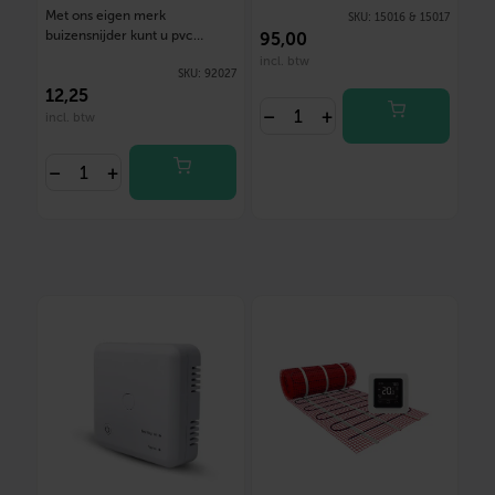
(Schaar) tot 42mm
Met ons eigen merk
SKU:
15016 & 15017
buizensnijder kunt u pvc
95
,00
buizen afknippen…
incl. btw
SKU:
92027
12
,25
–
+
incl. btw
–
+