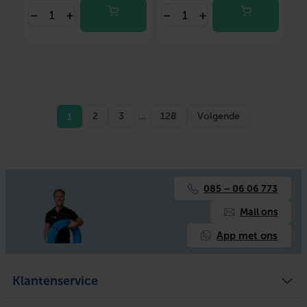
–
+
–
+
1
2
3
…
128
Volgende
085 – 06 06 773
Mail ons
App met ons
Klantenservice