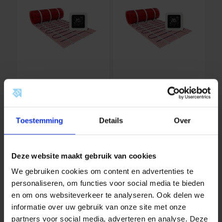
123Heat
123Heat
Vloerverwarmingsm
Vloerverwarmingsm
at Set 2 m2- 300
at Set 2,5 m2- 375
123Heat is ons eigen merk
123Heat is ons eigen merk
Watt
Watt
Toestemming
Details
Over
voor vloerverwarming
voor vloerverwarming
oplossingen. Deze mat…
oplossingen. Deze mat…
Vanaf
210,00
Vanaf
224,00
incl. btw
incl. btw
Deze website maakt gebruik van cookies
We gebruiken cookies om content en advertenties te
–
+
–
+
personaliseren, om functies voor social media te bieden
en om ons websiteverkeer te analyseren. Ook delen we
informatie over uw gebruik van onze site met onze
partners voor social media, adverteren en analyse. Deze