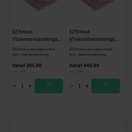
123Heat
123Heat
Vloerverwarmingsm
Vloerverwarmingsm
at Set 1,5 m2- 225
at Set 10 m2- 1500
123Heat is ons eigen merk
123Heat is ons eigen merk
Watt
Watt
voor vloerverwarming
voor vloerverwarming
oplossingen. Deze mat…
oplossingen. Deze mat…
Vanaf
205,00
Vanaf
440,00
incl. btw
incl. btw
–
+
–
+