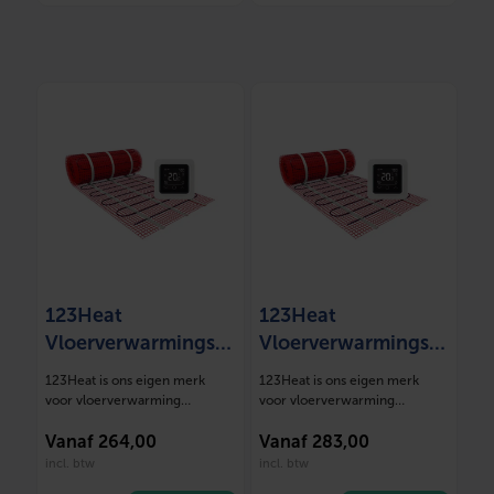
123Heat
123Heat
Vloerverwarmingsm
Vloerverwarmingsm
at Set 4 m2- 600
at Set 4,5 m2- 675
123Heat is ons eigen merk
123Heat is ons eigen merk
Watt
Watt
voor vloerverwarming
voor vloerverwarming
oplossingen. Deze mat…
oplossingen. Deze mat…
Vanaf
264,00
Vanaf
283,00
incl. btw
incl. btw