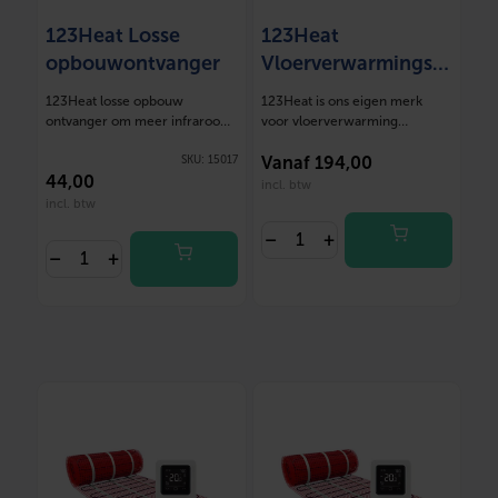
123Heat Losse
123Heat
opbouwontvanger
Vloerverwarmingsm
at Set 1 m2- 150
123Heat losse opbouw
123Heat is ons eigen merk
Watt
ontvanger om meer infrarood
voor vloerverwarming
panelen aan de…
oplossingen. Deze mat…
SKU:
15017
Vanaf
194,00
44
,00
incl. btw
incl. btw
–
+
–
+