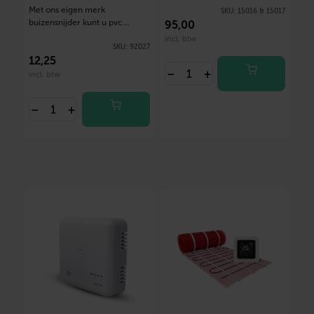
(Schaar) tot 42mm
Met ons eigen merk
SKU:
15016 & 15017
buizensnijder kunt u pvc
95
,00
buizen afknippen…
incl. btw
SKU:
92027
12
,25
–
+
incl. btw
–
+