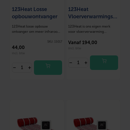
123Heat Losse
123Heat
opbouwontvanger
Vloerverwarmingsm
at Set 1 m2- 150
123Heat losse opbouw
123Heat is ons eigen merk
Watt
ontvanger om meer infrarood
voor vloerverwarming
panelen aan de…
oplossingen. Deze mat…
SKU:
15017
Vanaf
194,00
44
,00
incl. btw
incl. btw
–
+
–
+