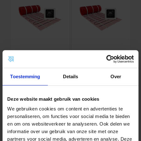
123Heat
123Heat
Vloerverwarmingsm
Vloerverwarmingsm
at Set 2 m2- 300
at Set 2,5 m2- 375
123Heat is ons eigen merk
123Heat is ons eigen merk
Watt
Watt
Toestemming
Details
Over
voor vloerverwarming
voor vloerverwarming
oplossingen. Deze mat…
oplossingen. Deze mat…
Vanaf
210,00
Vanaf
224,00
incl. btw
incl. btw
Deze website maakt gebruik van cookies
We gebruiken cookies om content en advertenties te
–
+
–
+
personaliseren, om functies voor social media te bieden
en om ons websiteverkeer te analyseren. Ook delen we
informatie over uw gebruik van onze site met onze
partners voor social media, adverteren en analyse. Deze