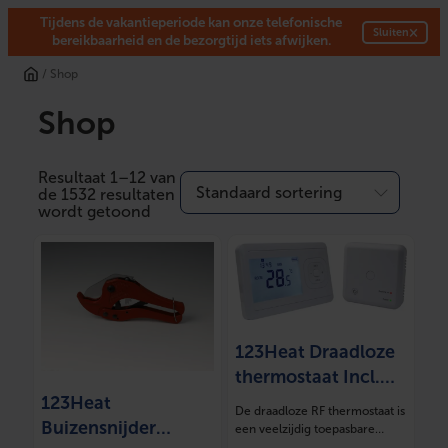
Tijdens de vakantieperiode kan onze telefonische
×
Sluiten
bereikbaarheid en de bezorgtijd iets afwijken.
Ga
/ Shop
naar
de
Shop
inhoud
Resultaat 1–12 van
de 1532 resultaten
wordt getoond
123Heat Draadloze
thermostaat Incl.
ontvanger
123Heat
De draadloze RF thermostaat is
Buizensnijder
een veelzijdig toepasbare
oplossing voor…