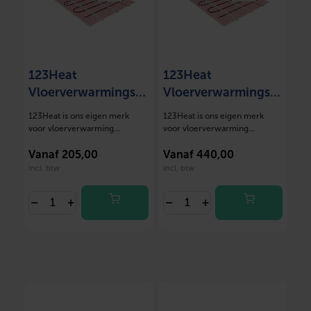
123Heat
123Heat
Vloerverwarmingsm
Vloerverwarmingsm
at Set 1,5 m2- 225
at Set 10 m2- 1500
123Heat is ons eigen merk
123Heat is ons eigen merk
Watt
Watt
voor vloerverwarming
voor vloerverwarming
oplossingen. Deze mat…
oplossingen. Deze mat…
Vanaf
205,00
Vanaf
440,00
incl. btw
incl. btw
–
+
–
+