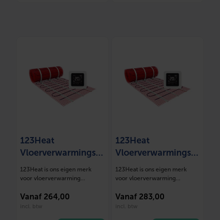
123Heat
123Heat
Vloerverwarmingsm
Vloerverwarmingsm
at Set 4 m2- 600
at Set 4,5 m2- 675
123Heat is ons eigen merk
123Heat is ons eigen merk
Watt
Watt
voor vloerverwarming
voor vloerverwarming
oplossingen. Deze mat…
oplossingen. Deze mat…
Vanaf
264,00
Vanaf
283,00
incl. btw
incl. btw