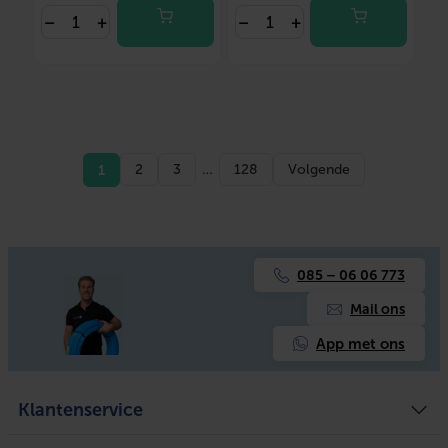
–
+
–
+
1
2
3
…
128
Volgende
085 – 06 06 773
Mail ons
App met ons
Klantenservice