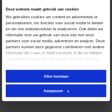
f
Productinformatie
t
c
Deze website maakt gebruik van cookies
De pot is gemaakt van Keramiek. Tevens is hij te
l
We gebruiken cookies om content en advertenties te
o
vergelijken met een A kwaliteit Toilet.
s
personaliseren, om functies voor social media te bieden
e
Het voordeel van geen spoelrand is het makkelijk
en om ons websiteverkeer te analyseren. Ook delen we
z
i
schoonhouden van het toilet.
informatie over uw gebruik van onze site met onze
t
partners voor social media, adverteren en analyse. Deze
t
Hij is geschikt voor alle gangbare inbouwframes zoals
partners kunnen deze gegevens combineren met andere
i
Geberit ,Grohe ,Tece etc.
n
informatie die u aan ze heeft verstrekt of die ze hebben
g
verzameld op basis van uw gebruik van hun services.
a
a
n
Kenmerken
t
Alles toestaan
a
l
Merk
Saniful
Toebehoren
Aanpassen
Geen toebehoren gevonden