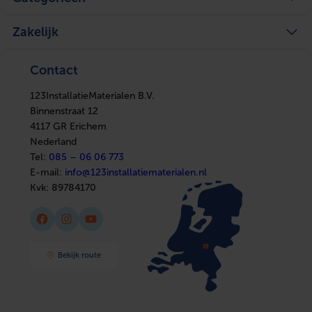
Legplan aanvragen
Mijn tickets
Achteraf betalen
Mijn verlanglijst
Verwarming
Zakelijke klant worden
Vergelijk producten
Zakelijk
Ventilatie
Kennisbank
Boilers
In huis
Verwarming
Elektra
Ventilatie
Contact
Installatiemateriaal
Boilers
Sanitair
In huis
Afbouwmaterialen
123InstallatieMaterialen B.V.
Elektra
Installatiemateriaal
Binnenstraat 12
Sanitair
4117 GR Erichem
Afbouwmaterialen
Nederland
Tel:
085 – 06 06 773
E-mail:
info@123installatiematerialen.nl
Kvk:
89784170
Facebook
Instagram
YouTube
Bekijk route