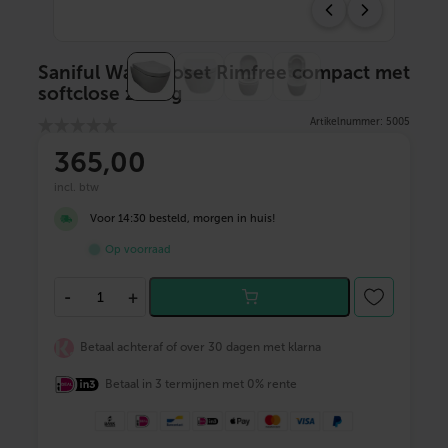
Saniful Wandcloset Rimfree compact met
softclose zitting
Artikelnummer: 5005
365
,00
incl. btw
Voor 14:30 besteld, morgen in huis!
Op voorraad
S
-
+
a
n
i
Betaal achteraf of over 30 dagen met klarna
f
u
Betaal in 3 termijnen met 0% rente
l
W
a
n