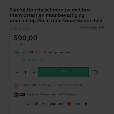
Saniful Doucheset inbouw met box
thermostaat en muurbevestiging
douchekop 25cm rond Goud Geborsteld
Artikelnummer: 8017
590
,00
incl. btw
Voor 14:30 besteld, morgen in huis!
Op voorraad
S
-
+
a
n
i
Betaal achteraf of over 30 dagen met klarna
f
u
Betaal in 3 termijnen met 0% rente
l
D
o
u
c