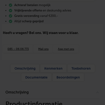
h
Achteraf betalen
mogelijk
e
s
Vrijblijvende offerte
en deskundig advies
e
Gratis verzending
vanaf €200,-
t
Altijd
scherp geprijsd
i
n
b
Heeft u vragen? Bel ons. Wij staan voor u klaar.
o
u
w
m
085 – 06 06 773
Mail ons
App met ons
e
t
b
o
x
Omschrijving
Kenmerken
Toebehoren
t
h
Documentatie
Beoordelingen
e
r
m
o
Omschrijving
s
t
a
Productinformatie