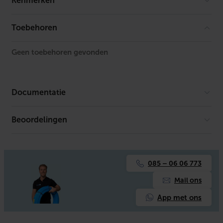
Kenmerken
t
a
l
Merk
Saniful
Toebehoren
Geen toebehoren gevonden
Documentatie
Beoordelingen
Er is geen download beschikbaar.
085 – 06 06 773
Mail ons
App met ons