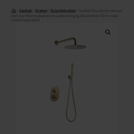
Ga
naar
/
Sanitair
/
Kranen
/
Douchekranen
/ Saniful Doucheset inbouw
de
met box thermostaat en muurbevestiging douchekop 25cm rond
inhoud
Goud Geborsteld