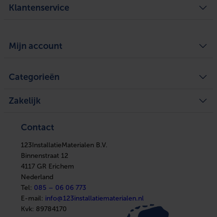
Klantenservice
Algemene voorwaarden
Over ons
Mijn account
Privacy Policy
Bezorgen en ophalen
Retourneren
Defect of schade melden
Mijn account
Service
Categorieën
Mijn bestellingen
Legplan aanvragen
Mijn tickets
Achteraf betalen
Mijn verlanglijst
Verwarming
Zakelijke klant worden
Vergelijk producten
Zakelijk
Ventilatie
Kennisbank
Boilers
In huis
Verwarming
Elektra
Ventilatie
Contact
Installatiemateriaal
Boilers
Sanitair
In huis
Afbouwmaterialen
123InstallatieMaterialen B.V.
Elektra
Installatiemateriaal
Binnenstraat 12
Sanitair
4117 GR Erichem
Afbouwmaterialen
Nederland
Tel:
085 – 06 06 773
E-mail:
info@123installatiematerialen.nl
Kvk:
89784170