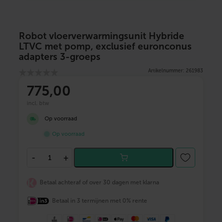
Robot vloerverwarmingsunit Hybride
LTVC met pomp, exclusief euronconus
adapters 3-groeps
Artikelnummer: 261983
775
,00
incl. btw
Op voorraad
Op voorraad
R
-
+
o
b
o
Betaal achteraf of over 30 dagen met klarna
t
v
Betaal in 3 termijnen met 0% rente
l
o
e