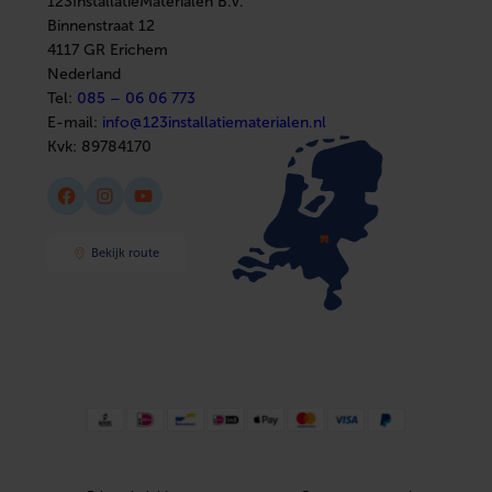
123InstallatieMaterialen B.V.
Elektra
Installatiemateriaal
Binnenstraat 12
Sanitair
4117 GR Erichem
Afbouwmaterialen
Nederland
Tel:
085 – 06 06 773
E-mail:
info@123installatiematerialen.nl
Kvk:
89784170
Facebook
Instagram
YouTube
Bekijk route