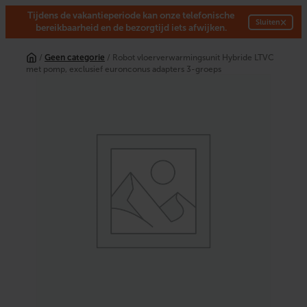
Tijdens de vakantieperiode kan onze telefonische
×
Sluiten
bereikbaarheid en de bezorgtijd iets afwijken.
Ga
naar
/
Geen categorie
/ Robot vloerverwarmingsunit Hybride LTVC
de
met pomp, exclusief euronconus adapters 3-groeps
inhoud