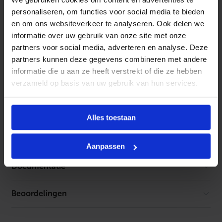
C
m
Productinformatie
personaliseren, om functies voor social media te bieden
e
en om ons websiteverkeer te analyseren. Ook delen we
t
Geen productbeschrijving beschikbaar.
informatie over uw gebruik van onze site met onze
p
o
partners voor social media, adverteren en analyse. Deze
m
partners kunnen deze gegevens combineren met andere
p
,
informatie die u aan ze heeft verstrekt of die ze hebben
Kenmerken
e
verzameld op basis van uw gebruik van hun services.
x
c
Toebehoren
l
u
Alles toestaan
s
Geen toebehoren gevonden
i
e
f
Aanpassen
e
u
Documentatie
r
o
n
Beoordelingen
c
Er is geen download beschikbaar.
o
n
u