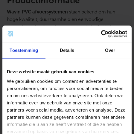
Productinformatie
Wavin PVC afvoersystemen
staan bekend om hun
hoge kwaliteit, duurzaamheid en eenvoudige
verwerking. Ze zijn ontworpen voor het efficiënt
afvoeren van vuil- en regenwater in zowel woning- als
utiliteitsbouw. Dankzij het sterke en vormvaste
polyvinylchloride (PVC) materiaal zijn de buizen en
Toestemming
Details
Over
hulpstukken bestand tegen chemische invloeden, druk-
en temperatuurswisselingen. Met een uitgebreid
Deze website maakt gebruik van cookies
assortiment bochten, T-stukken, verloopstukken en
buizen biedt Wavin een complete oplossing voor iedere
We gebruiken cookies om content en advertenties te
afvoerinstallatie. De producten zijn licht van gewicht,
personaliseren, om functies voor social media te bieden
eenvoudig op maat te maken en snel te monteren met
en om ons websiteverkeer te analyseren. Ook delen we
lijm- of rubberverbindingen.
informatie over uw gebruik van onze site met onze
partners voor social media, adverteren en analyse. Deze
Kenmerken:
partners kunnen deze gegevens combineren met andere
informatie die u aan ze heeft verstrekt of die ze hebben
Gemaakt van hoogwaardig PVC
verzameld op basis van uw gebruik van hun services.