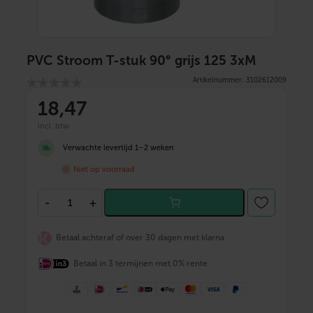
PVC Stroom T-stuk 90° grijs 125 3xM
Artikelnummer: 3102612009
18
,47
incl. btw
Verwachte levertijd 1–2 weken
Niet op voorraad
P
-
+
V
C
S
Betaal achteraf of over 30 dagen met klarna
t
r
Betaal in 3 termijnen met 0% rente
o
o
m
T
-