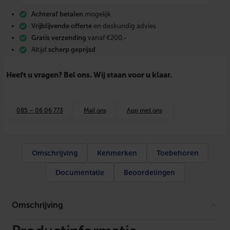
s
Achteraf betalen
mogelijk
t
u
Vrijblijvende offerte
en deskundig advies
k
Gratis verzending
vanaf €200,-
9
Altijd
scherp geprijsd
0
°
g
Heeft u vragen? Bel ons. Wij staan voor u klaar.
r
i
j
s
085 – 06 06 773
Mail ons
App met ons
1
2
5
3
x
Omschrijving
Kenmerken
Toebehoren
M
a
Documentatie
Beoordelingen
a
n
t
a
Omschrijving
l