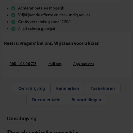
e
Achteraf betalen
mogelijk
m
o
Vrijblijvende offerte
en deskundig advies
f
Gratis verzending
vanaf €200,-
g
Altijd
scherp geprijsd
r
i
j
Heeft u vragen? Bel ons. Wij staan voor u klaar.
s
1
2
5
085 – 06 06 773
Mail ons
App met ons
X
3
,
5
a
Omschrijving
Kenmerken
Toebehoren
a
n
Documentatie
Beoordelingen
t
a
l
Omschrijving