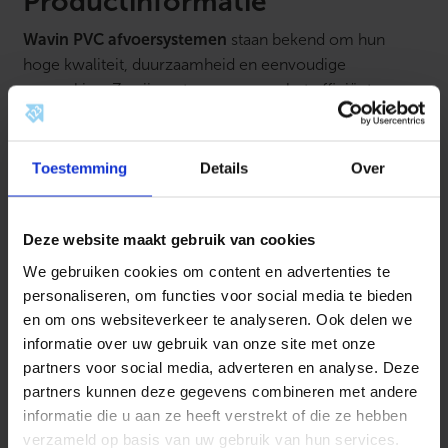
Productinformatie
Wavin PVC afvoersystemen
staan bekend om hun
hoge kwaliteit, duurzaamheid en eenvoudige
verwerking. Ze zijn ontworpen voor het efficiënt
afvoeren van vuil- en regenwater in zowel woning- als
utiliteitsbouw. Dankzij het sterke en vormvaste
polyvinylchloride (PVC) materiaal zijn de buizen en
Toestemming
Details
Over
hulpstukken bestand tegen chemische invloeden, druk-
en temperatuurswisselingen. Met een uitgebreid
Deze website maakt gebruik van cookies
assortiment bochten, T-stukken, verloopstukken en
buizen biedt Wavin een complete oplossing voor iedere
We gebruiken cookies om content en advertenties te
afvoerinstallatie. De producten zijn licht van gewicht,
personaliseren, om functies voor social media te bieden
eenvoudig op maat te maken en snel te monteren met
en om ons websiteverkeer te analyseren. Ook delen we
lijm- of rubberverbindingen.
informatie over uw gebruik van onze site met onze
partners voor social media, adverteren en analyse. Deze
Kenmerken:
partners kunnen deze gegevens combineren met andere
informatie die u aan ze heeft verstrekt of die ze hebben
Gemaakt van hoogwaardig PVC
verzameld op basis van uw gebruik van hun services.