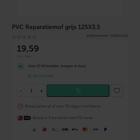
PVC Reparatiemof grijs 125X3,5
Artikelnummer: 3100012100
19
,59
incl. btw
Voor 17:00 besteld, morgen in huis!
Op voorraad
P
-
+
V
C
R
Betaal achteraf of over 30 dagen met klarna
e
p
Betaal in 3 termijnen met 0% rente
a
r
a
t
i