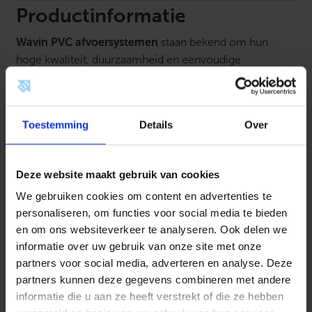
a
Productinformatie
a
n
Wavin PVC afvoersystemen
staan bekend om hun
t
a
hoge kwaliteit, duurzaamheid en eenvoudige
l
verwerking. Ze zijn ontworpen voor het efficiënt
afvoeren van vuil- en regenwater in zowel woning- als
utiliteitsbouw. Dankzij het sterke en vormvaste
Toestemming
Details
Over
polyvinylchloride (PVC) materiaal zijn de buizen en
hulpstukken bestand tegen chemische invloeden, druk-
en temperatuurswisselingen. Met een uitgebreid
Deze website maakt gebruik van cookies
assortiment bochten, T-stukken, verloopstukken en
We gebruiken cookies om content en advertenties te
buizen biedt Wavin een complete oplossing voor iedere
personaliseren, om functies voor social media te bieden
afvoerinstallatie. De producten zijn licht van gewicht,
en om ons websiteverkeer te analyseren. Ook delen we
eenvoudig op maat te maken en snel te monteren met
informatie over uw gebruik van onze site met onze
lijm- of rubberverbindingen.
partners voor social media, adverteren en analyse. Deze
partners kunnen deze gegevens combineren met andere
Kenmerken:
informatie die u aan ze heeft verstrekt of die ze hebben
Gemaakt van hoogwaardig PVC