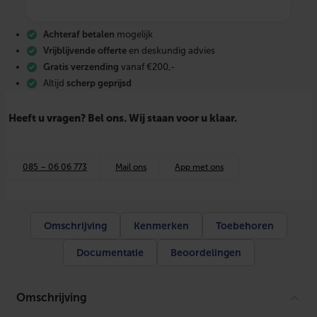
t
T
-
Achteraf betalen
mogelijk
s
t
Vrijblijvende offerte
en deskundig advies
u
Gratis verzending
vanaf €200,-
k
Altijd
scherp geprijsd
9
0
°
Heeft u vragen? Bel ons. Wij staan voor u klaar.
g
r
i
j
085 – 06 06 773
Mail ons
App met ons
s
1
2
5
×
Omschrijving
Kenmerken
Toebehoren
1
1
Documentatie
Beoordelingen
0
S
N
4
Omschrijving
3
M