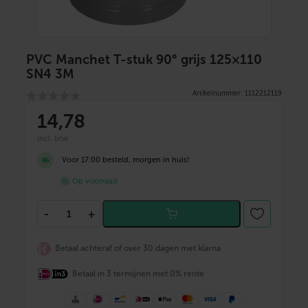
PVC Manchet T-stuk 90° grijs 125×110
SN4 3M
Artikelnummer: 1112212119
14
,78
incl. btw
Voor 17:00 besteld, morgen in huis!
Op voorraad
P
-
+
V
C
M
Betaal achteraf of over 30 dagen met klarna
a
n
Betaal in 3 termijnen met 0% rente
c
h
e