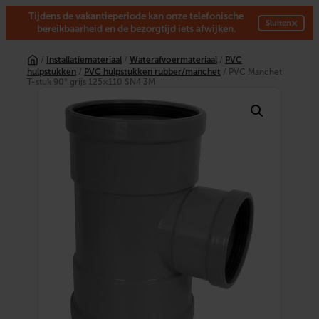
Tijdens de vakantieperiode kan onze telefonische
×
Sluiten
bereikbaarheid en de bezorgtijd iets afwijken.
Ga
naar
/
Installatiemateriaal
/
Waterafvoermateriaal
/
PVC
de
hulpstukken
/
PVC hulpstukken rubber/manchet
/ PVC Manchet
inhoud
T-stuk 90° grijs 125×110 SN4 3M