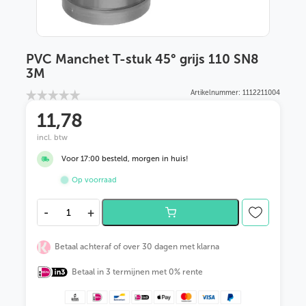
PVC Manchet T-stuk 45° grijs 110 SN8
3M
Artikelnummer: 1112211004
11
,78
incl. btw
Voor 17:00 besteld, morgen in huis!
Op voorraad
P
-
+
V
C
M
Betaal achteraf of over 30 dagen met klarna
a
n
Betaal in 3 termijnen met 0% rente
c
h
e