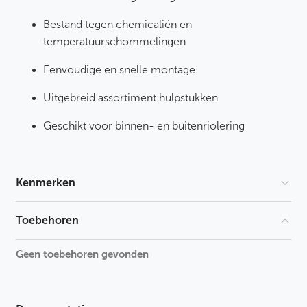
Bestand tegen chemicaliën en
temperatuurschommelingen
Eenvoudige en snelle montage
Uitgebreid assortiment hulpstukken
Geschikt voor binnen- en buitenriolering
Kenmerken
Hoek
Toebehoren
Model
Geen toebehoren gevonden
Afgedopt
Gastec QA