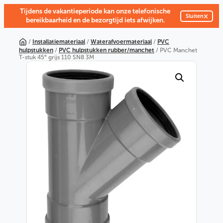
Tijdens de vakantieperiode kan onze telefonische
×
Sluiten
bereikbaarheid en de bezorgtijd iets afwijken.
Ga
naar
/
Installatiemateriaal
/
Waterafvoermateriaal
/
PVC
de
hulpstukken
/
PVC hulpstukken rubber/manchet
/ PVC Manchet
inhoud
T-stuk 45° grijs 110 SN8 3M