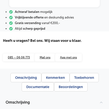
t
T
-
Achteraf betalen
mogelijk
s
t
Vrijblijvende offerte
en deskundig advies
u
Gratis verzending
vanaf €200,-
k
Altijd
scherp geprijsd
4
5
°
Heeft u vragen? Bel ons. Wij staan voor u klaar.
g
r
i
j
085 – 06 06 773
Mail ons
App met ons
s
1
1
0
S
Omschrijving
Kenmerken
Toebehoren
N
8
Documentatie
Beoordelingen
3
M
a
a
Omschrijving
n
t