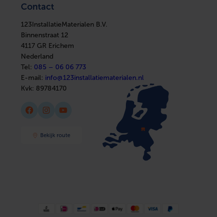
Elektra
Ventilatie
Contact
Installatiemateriaal
Boilers
Sanitair
In huis
Afbouwmaterialen
123InstallatieMaterialen B.V.
Elektra
Installatiemateriaal
Binnenstraat 12
Sanitair
4117 GR Erichem
Afbouwmaterialen
Nederland
Tel:
085 – 06 06 773
E-mail:
info@123installatiematerialen.nl
Kvk:
89784170
Facebook
Instagram
YouTube
Bekijk route