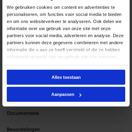
Deze glossy design leidinggoot accessoire is van
We gebruiken cookies om content en advertenties te
duurzaam PVC en speciaal ontwikkeld voor binnen- en
personaliseren, om functies voor social media te bieden
buiten montage. UV-A bestendig in de kleur verkeerwit
en om ons websiteverkeer te analyseren. Ook delen we
(RAL9016). De accessoires worden eenvoudig op de
informatie over uw gebruik van onze site met onze
leidinggoot geklikt.
partners voor social media, adverteren en analyse. Deze
partners kunnen deze gegevens combineren met andere
informatie die u aan ze heeft verstrekt of die ze hebben
verzameld op basis van uw gebruik van hun services.
Kenmerken
Merk
Haier
Toebehoren
Alles toestaan
Geen toebehoren gevonden
Aanpassen
Documentatie
Beoordelingen