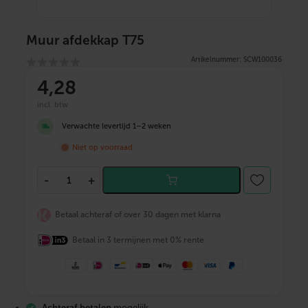
Muur afdekkap T75
Artikelnummer: SCW100036
4
,28
incl. btw
Verwachte levertijd 1–2 weken
Niet op voorraad
M
-
+
u
u
r
Betaal achteraf of over 30 dagen met klarna
a
f
Betaal in 3 termijnen met 0% rente
d
e
k
k
a
p
Achteraf betalen
mogelijk