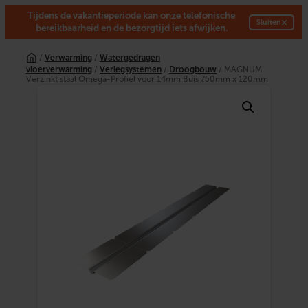
Tijdens de vakantieperiode kan onze telefonische
×
Sluiten
bereikbaarheid en de bezorgtijd iets afwijken.
Ga
naar
/
Verwarming
/
Watergedragen
de
vloerverwarming
/
Verlegsystemen
/
Droogbouw
/ MAGNUM
inhoud
Verzinkt staal Omega-Profiel voor 14mm Buis 750mm x 120mm