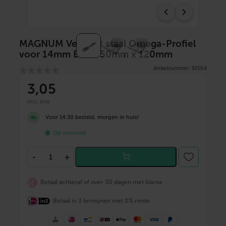
MAGNUM Verzinkt staal Omega-Profiel
voor 14mm Buis 750mm x 120mm
Artikelnummer: 92054
3
,05
incl. btw
Voor 14:30 besteld, morgen in huis!
Op voorraad
M
-
+
A
G
N
Betaal achteraf of over 30 dagen met klarna
U
M
Betaal in 3 termijnen met 0% rente
V
e
r