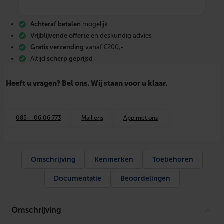
z
i
n
Achteraf betalen
mogelijk
k
t
Vrijblijvende offerte
en deskundig advies
s
Gratis verzending
vanaf €200,-
t
Altijd
scherp geprijsd
a
a
l
Heeft u vragen? Bel ons. Wij staan voor u klaar.
O
m
e
g
085 – 06 06 773
Mail ons
App met ons
a
-
P
r
o
Omschrijving
Kenmerken
Toebehoren
f
i
Documentatie
Beoordelingen
e
l
v
o
Omschrijving
o
r