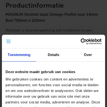
1
Productinformatie
4
m
MAGNUM Verzinkt staal Omega-Profiel voor 14mm
m
B
Buis 750mm x 120mm
u
i
Wanneer u vloerverwarming wilt installeren in een
s
7
ruimte met een geringe opbouwhoogte of plaatsen
5
waar de dragende constructie minder sterk is (zoals
0
bijvoorbeeld bij houten ondervloeren) dan biedt een
m
m
droogbouw systeem uitkomst.
Toestemming
Details
Over
x
1
Het droogbouw systeem bestaat uit geprofileerde EPS-
2
0
isolatieplaten waarop warmtespreidingsprofielen
Deze website maakt gebruik van cookies
m
worden geplaatst.
m
We gebruiken cookies om content en advertenties te
a
a
personaliseren, om functies voor social media te bieden
Omega-profiel
n
en om ons websiteverkeer te analyseren. Ook delen we
t
De Verzinkt staal Omega-profielen verspreiden de
informatie over uw gebruik van onze site met onze
a
l
warmte van het vloerverwarmingssysteem over het
partners voor social media, adverteren en analyse. Deze