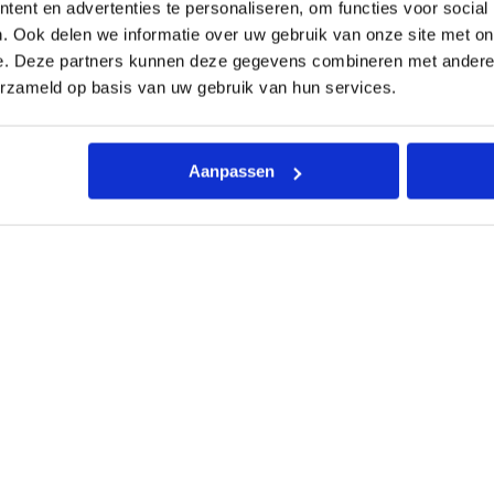
ent en advertenties te personaliseren, om functies voor social
a
ing
Kenmerken
Toebehoren
Documentatie
Beo
r
. Ook delen we informatie over uw gebruik van onze site met on
m
e. Deze partners kunnen deze gegevens combineren met andere i
i
n
erzameld op basis van uw gebruik van hun services.
g
v
e
r
Aanpassen
d
e
l
e
r
L
T
3
G
r
o
e
emperatuur installaties en is vervaardigd van het zeer hoog
p
ranen.
s
a
a
n