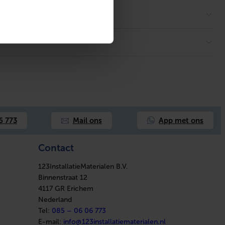
App met ons
6 773
Mail ons
Contact
123InstallatieMaterialen B.V.
Binnenstraat 12
4117 GR Erichem
Nederland
Tel:
085 – 06 06 773
E-mail:
info@123installatiematerialen.nl