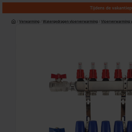
Tijdens de vakantiep
Ga
naar
/
Verwarming
/
Watergedragen vloerverwarming
/
Vloerverwarming v
de
inhoud