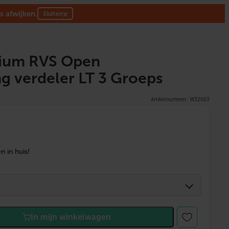
s afwijken.
×
Sluiten
um RVS Open
g verdeler LT 3 Groeps
Artikelnummer: W32003
 in huis!
In mijn winkelwagen