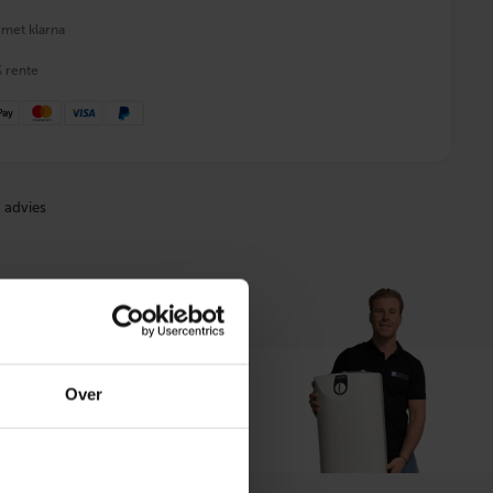
 met klarna
% rente
 advies
Over
t ons