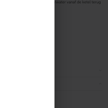
elaar mengt het warme aanvoerwater vanaf de ketel terug
nergiezuinige Alpha 2L pomp.