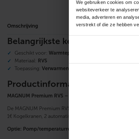
We gebruiken cookies om cont
Omschrijv
websiteverkeer te analyseren
media, adverteren en analys
verstrekt of die ze hebben v
Omschrijving
Belangrijkste kenmerken
Geschikt voor:
Warmtepomp
Materiaal:
RVS
Toepassing:
Verwarmen
Productinformatie
MAGNUM Premium RVS – Open LT verdeler
De MAGNUM Premium RVS verdeler wordt toegepast in laag t
1€ Kogelkranen, 2 automatische ontluchters en 2 vulaftapk
Optie: Pomp/temperaturregelaar