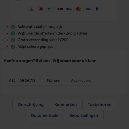
r
e
m
i
u
Achteraf betalen
mogelijk
m
K
Vrijblijvende offerte
en deskundig advies
u
Gratis verzending
vanaf €200,-
n
Altijd
scherp geprijsd
s
t
s
Heeft u vragen? Bel ons. Wij staan voor u klaar.
t
o
f
V
085 – 06 06 773
Mail ons
App met ons
e
r
d
e
l
Omschrijving
Kenmerken
Toebehoren
e
r
Documentatie
Beoordelingen
2
g
r