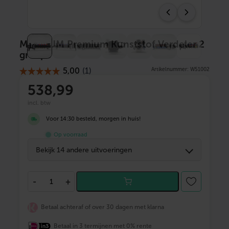
MAGNUM Premium Kunststof Verdeler 2
groeps
Artikelnummer: W51002
538
,99
incl. btw
Voor 14:30 besteld, morgen in huis!
Op voorraad
Bekijk 14 andere uitvoeringen
M
-
+
A
G
N
Betaal achteraf of over 30 dagen met klarna
U
M
Betaal in 3 termijnen met 0% rente
P