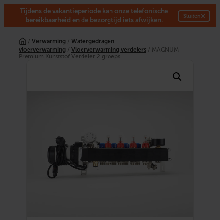
Tijdens de vakantieperiode kan onze telefonische
×
Sluiten
bereikbaarheid en de bezorgtijd iets afwijken.
Ga
naar
/
Verwarming
/
Watergedragen
de
vloerverwarming
/
Vloerverwarming verdelers
/ MAGNUM
inhoud
Premium Kunststof Verdeler 2 groeps