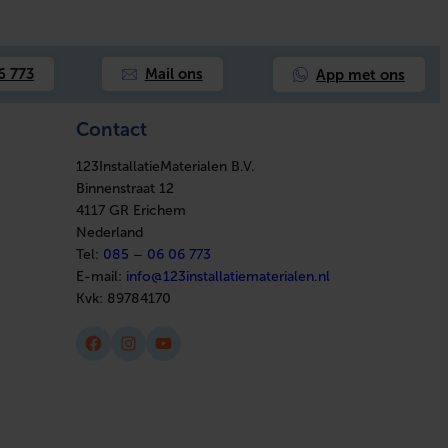
App met ons
6 773
Mail ons
Contact
123InstallatieMaterialen B.V.
Binnenstraat 12
4117 GR Erichem
Nederland
Tel:
085 – 06 06 773
E-mail:
info@123installatiematerialen.nl
Kvk:
89784170
Facebook
Instagram
YouTube