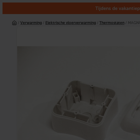
Tijdens de vakantiep
Ga
naar
/
Verwarming
/
Elektrische vloerverwarming
/
Thermostaten
/ MAGNU
de
inhoud