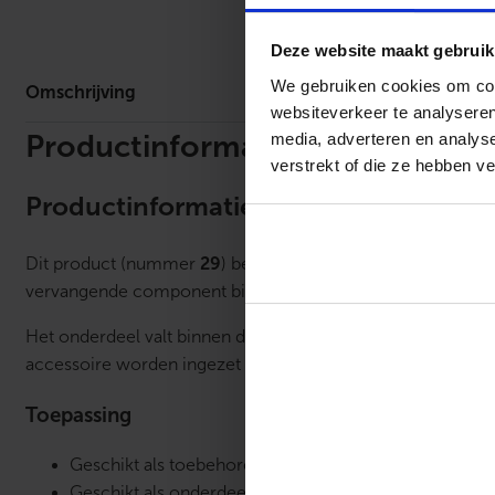
Omschrijv
Deze website maakt gebruik
We gebruiken cookies om cont
Omschrijving
websiteverkeer te analyseren
media, adverteren en analys
Productinformatie
verstrekt of die ze hebben v
Productinformatie – Nummer 29
Dit product (nummer
29
) betreft een
toebehoren of onde
vervangende component binnen een thermostaatinstallatie e
Het onderdeel valt binnen de categorie
overig toebehoren
accessoire worden ingezet bij montage, vervanging of uitb
Toepassing
Geschikt als toebehoren voor ruimtethermostaten
Geschikt als onderdeel voor ruimte-klokthermostate