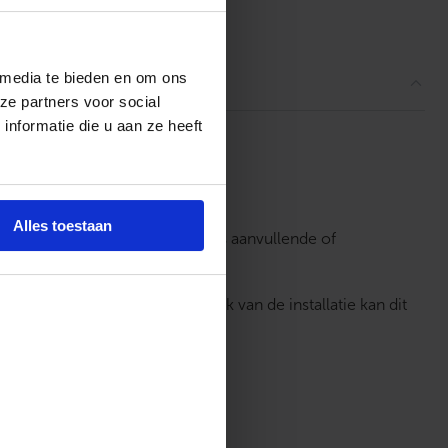
ordelingen
 media te bieden en om ons
ze partners voor social
nformatie die u aan ze heeft
Alles toestaan
at
. Het accessoire is bedoeld als aanvullende of
regelsysteem.
e veldapparatuur. Afhankelijk van de installatie kan dit