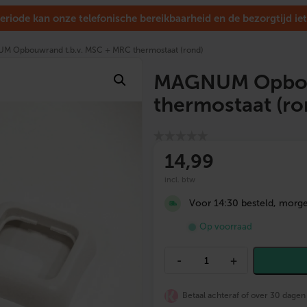
eriode kan onze telefonische bereikbaarheid en de bezorgtijd iet
M Opbouwrand t.b.v. MSC + MRC thermostaat (rond)
MAGNUM Opbouw
thermostaat (ro
14
,99
incl. btw
Voor 14:30 besteld, morgen
Op voorraad
M
-
+
A
G
N
Betaal achteraf of over 30 dagen
U