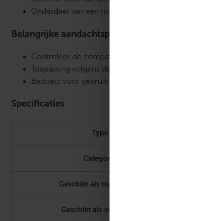
Onderdeel van een modulair regelsysteem
Belangrijke aandachtspunten
Controleer de compatibiliteit met het betreffende t
Toepassing volgens de installatievoorschriften van de 
Bedoeld voor gebruik als accessoire of vervangend 
Specificaties
Type
Toebeho
Categorie
Overig
Geschikt als toebehoren
Ja
Geschikt als onderdeel
Ja