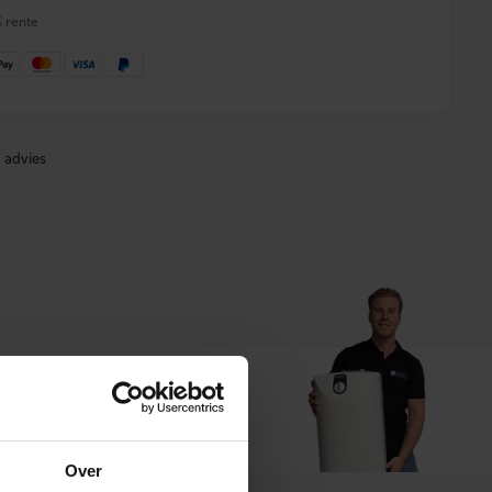
% rente
 advies
t ons
Over