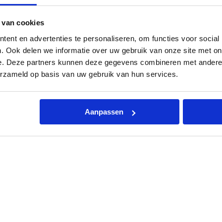
r
ing
Kenmerken
Toebehoren
Documentatie
Beo
m
 van cookies
o
s
ent en advertenties te personaliseren, om functies voor social
t
a
. Ook delen we informatie over uw gebruik van onze site met on
a
e. Deze partners kunnen deze gegevens combineren met andere i
t
erzameld op basis van uw gebruik van hun services.
(
r
o
n
d
Aanpassen
)
rdeel
voor een
ruimtethermostaat of ruimte-klokthermosta
a
n draagt bij aan een correcte werking of uitbreiding van het 
a
n
en is geschikt voor toepassing binnen opnemende en verwerkend
t
a
reiding van bestaande thermostaatoplossingen.
l
n