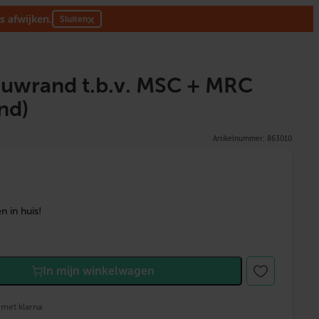
s afwijken.
×
Sluiten
rand t.b.v. MSC + MRC
nd)
Artikelnummer: 863010
 in huis!
In mijn winkelwagen
 met klarna