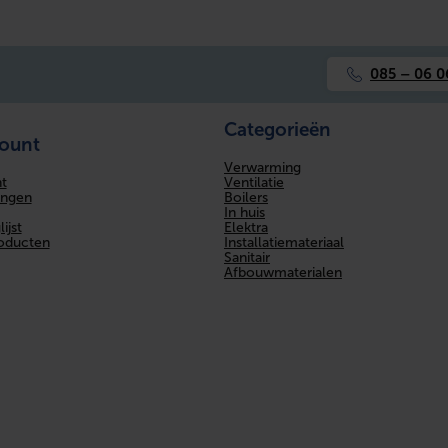
085 – 06 0
Categorieën
count
Verwarming
Ventilatie
t
Boilers
ingen
In huis
Elektra
ijst
Installatiemateriaal
roducten
Sanitair
Afbouwmaterialen