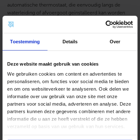
automatische thermostaat, die eenvoudig langs de
waterleiding of afvoergoot geïnstalleerd kan worden
met behulp van aluminium tape of ty-raps.
Let op
Toestemming
Details
Over
MAGNUM Ideal-vorstvrijlint kan ook op kunststof
leidingwerk worden toegepast, maar hierbij dient de
kunststof leiding eerst volledig omwikkeld te worden
Deze website maakt gebruik van cookies
met aluminium tape và³à³rdat de kabel kan worden
We gebruiken cookies om content en advertenties te
aangebracht.
personaliseren, om functies voor social media te bieden
en om ons websiteverkeer te analyseren. Ook delen we
informatie over uw gebruik van onze site met onze
partners voor social media, adverteren en analyse. Deze
Toepassing ter bescherming van bomen en planten
partners kunnen deze gegevens combineren met andere
informatie die u aan ze heeft verstrekt of die ze hebben
Vorstprotectie-linten kunnen ook perfect gebruikt
verzameld op basis van uw gebruik van hun services.
worden om exclusieve bomen en planten (zoals olijf-
en palmbomen) te beschermen tegen koude