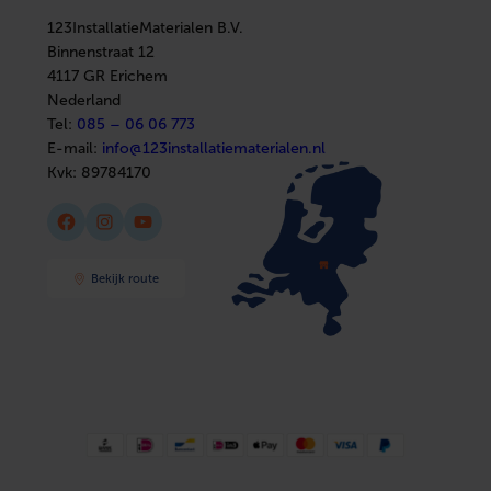
Sanitair
In huis
Afbouwmaterialen
123InstallatieMaterialen B.V.
Elektra
Installatiemateriaal
Binnenstraat 12
Sanitair
4117 GR Erichem
Afbouwmaterialen
Nederland
Tel:
085 – 06 06 773
E-mail:
info@123installatiematerialen.nl
Kvk:
89784170
Facebook
Instagram
YouTube
Bekijk route