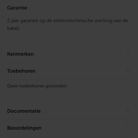
Garantie
2 jaar garantie op de elektrotechnische werking van de
kabel.
Kenmerken
Kleur
Geel
Toebehoren
Hoogte
5.9 mm
Geen toebehoren gevonden
Lengte
1 m
Breedte
12 mm
Documentatie
Diameter
12 mm
Beoordelingen
Er is geen download beschikbaar.
Kabeltype
2 aderig