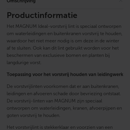
Omschrijving
a
t
t
Productinformatie
a
a
Het MAGNUM Ideal-vorstvrij lint is speciaal ontworpen
n
t
om waterleidingen en buitenkranen vorstvrij te houden,
a
waardoor het niet meer nodig is om deze in de winter
l
af te sluiten. Ook kan dit lint gebruikt worden voor het
beschermen van exclusieve bomen en planten bij
langdurige vorst.
Toepassing voor het vorstvrij houden van leidingwerk
De vorstvrijlinten voorkomen dat er aan buitenkranen,
leidingen en afvoeren schade door bevriezing ontstaat.
De vorstvrij-linten van MAGNUM zijn speciaal
ontworpen om waterleidingen, kranen, afvoerpijpen en
goten vorstvrij te houden.
Het vorstvrijlint is stekkerklaar en voorzien van een