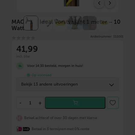
MAGNUM Ideal Vorstvrijlint 1 meter – 10
Watt
Artikelnummer: 155001
41
,99
incl. btw
Voor 14:30 besteld, morgen in huis!
Op voorraad
Bekijk 13 andere uitvoeringen
M
-
+
A
G
N
Betaal achteraf of over 30 dagen met klarna
U
M
Betaal in 3 termijnen met 0% rente
I
d