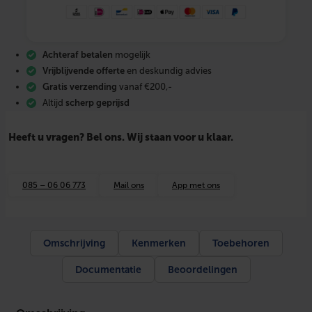
e
a
l
V
Achteraf betalen
mogelijk
o
r
Vrijblijvende offerte
en deskundig advies
s
Gratis verzending
vanaf €200,-
t
Altijd
scherp geprijsd
v
r
i
Heeft u vragen? Bel ons. Wij staan voor u klaar.
j
l
i
n
085 – 06 06 773
Mail ons
App met ons
t
1
m
e
t
Omschrijving
Kenmerken
Toebehoren
e
r
Documentatie
Beoordelingen
–
1
0
W