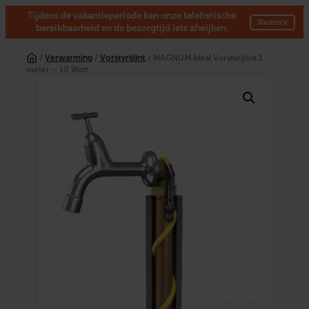
Tijdens de vakantieperiode kan onze telefonische
×
Sluiten
bereikbaarheid en de bezorgtijd iets afwijken.
Ga
naar
/
Verwarming
/
Vorstvrijlint
/ MAGNUM Ideal Vorstvrijlint 1
de
meter – 10 Watt
inhoud