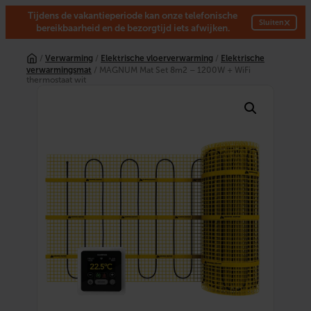
Tijdens de vakantieperiode kan onze telefonische
×
Sluiten
bereikbaarheid en de bezorgtijd iets afwijken.
Ga
naar
/
Verwarming
/
Elektrische vloerverwarming
/
Elektrische
de
verwarmingsmat
/ MAGNUM Mat Set 8m2 – 1200W + WiFi
inhoud
thermostaat wit