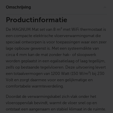
s
t
Omschrijving
a
a
t
Productinformatie
w
i
De MAGNUM Mat set van 8 m² met WiFi thermostaat is
t
a
een compacte elektrische vloerverwarmingsmat die
a
speciaal ontworpen is voor toepassingen waar een zeer
n
t
lage opbouw gewenst is. Met een systeemdikte van
a
circa 4 mm kan de mat zonder hak- of sloopwerk
l
worden geplaatst in een egalisatielaag of laag tegellijm,
zelfs op bestaande tegelvloeren. Deze uitvoering levert
een totaalvermogen van 1200 Watt (150 W/m²) bij 230
Volt en zorgt daarmee voor een gelijkmatige en
comfortabele warmteverdeling.
Doordat de verwarmingskabel zich vlak onder het
vloeroppervlak bevindt, warmt de vloer snel op en
ontstaat een aangenaam en stabiel klimaat in de ruimte.