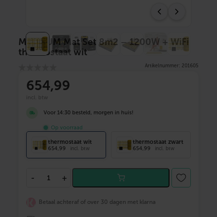
MAGNUM Mat Set 8m2 – 1200W + WiFi
thermostaat wit
Artikelnummer: 201605
654
,99
incl. btw
Voor 14:30 besteld, morgen in huis!
Op voorraad
thermostaat wit
thermostaat zwart
654,99
654,99
incl. btw
incl. btw
M
-
+
A
G
N
Betaal achteraf of over 30 dagen met klarna
U
M