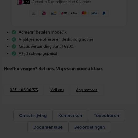
Betaal in 3 termijnen met 0% rente
M
a
t
S
e
t
Achteraf betalen
mogelijk
8
m
Vrijblijvende offerte
en deskundig advies
2
Gratis verzending
vanaf €200,-
–
Altijd
scherp geprijsd
1
2
0
Heeft u vragen? Bel ons. Wij staan voor u klaar.
0
W
+
W
085 – 06 06 773
Mail ons
App met ons
i
F
i
t
h
Omschrijving
Kenmerken
Toebehoren
e
r
Documentatie
Beoordelingen
m
o