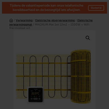
Tijdens de vakantieperiode kan onze telefonische
×
Sluiten
bereikbaarheid en de bezorgtijd iets afwijken.
Ga
naar
/
Verwarming
/
Elektrische vloerverwarming
/
Elektrische
de
verwarmingsmat
/ MAGNUM Mat Set 12m2 – 1500W + WiFi
inhoud
thermostaat wit