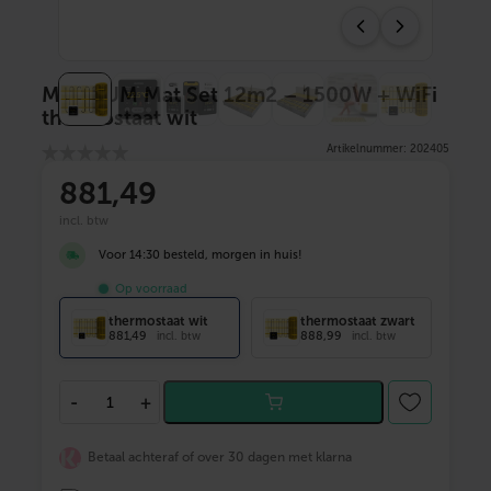
MAGNUM Mat Set 12m2 – 1500W + WiFi
thermostaat wit
Artikelnummer: 202405
881
,49
incl. btw
Voor 14:30 besteld, morgen in huis!
Op voorraad
thermostaat wit
thermostaat zwart
881,49
888,99
incl. btw
incl. btw
M
-
+
A
G
N
Betaal achteraf of over 30 dagen met klarna
U
M