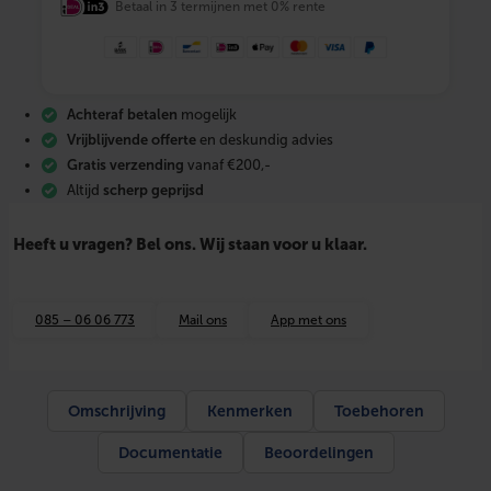
Betaal in 3 termijnen met 0% rente
M
a
t
S
e
t
Achteraf betalen
mogelijk
1
2
Vrijblijvende offerte
en deskundig advies
m
Gratis verzending
vanaf €200,-
2
Altijd
scherp geprijsd
–
1
5
Heeft u vragen? Bel ons. Wij staan voor u klaar.
0
0
W
+
085 – 06 06 773
Mail ons
App met ons
W
i
F
i
t
Omschrijving
Kenmerken
Toebehoren
h
e
Documentatie
Beoordelingen
r
m