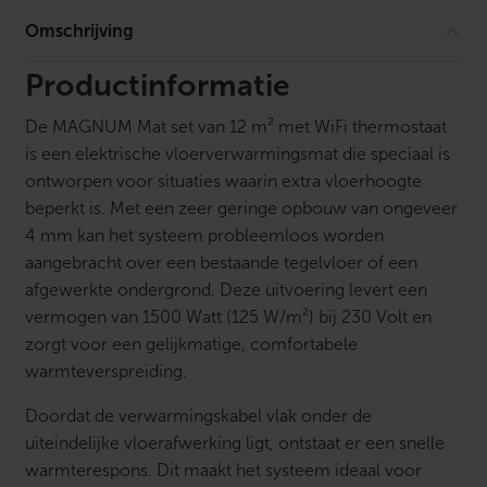
o
s
Omschrijving
t
a
a
Productinformatie
t
w
De MAGNUM Mat set van 12 m² met WiFi thermostaat
i
t
is een elektrische vloerverwarmingsmat die speciaal is
a
ontworpen voor situaties waarin extra vloerhoogte
a
n
beperkt is. Met een zeer geringe opbouw van ongeveer
t
4 mm kan het systeem probleemloos worden
a
l
aangebracht over een bestaande tegelvloer of een
afgewerkte ondergrond. Deze uitvoering levert een
vermogen van 1500 Watt (125 W/m²) bij 230 Volt en
zorgt voor een gelijkmatige, comfortabele
warmteverspreiding.
Doordat de verwarmingskabel vlak onder de
uiteindelijke vloerafwerking ligt, ontstaat er een snelle
warmterespons. Dit maakt het systeem ideaal voor