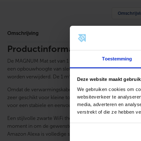
Omschrijv
Omschrijving
Productinformatie
Toestemming
De MAGNUM Mat set van 1 m² met zwarte WiFi thermostaat i
een opbouwhoogte van slechts circa 4 mm kan deze mat een
worden verwijderd. De 1 m² uitvoering levert een totaalve
Deze website maakt gebruik
We gebruiken cookies om cont
Omdat de verwarmingskabel vlak onder de afwerkvloer word
websiteverkeer te analyseren
zeer geschikt voor kleine toiletruimtes, compacte badkamer
media, adverteren en analys
voor een stabiele en eenvoudig te installeren verwarmings
verstrekt of die ze hebben v
Een stijlvolle zwarte WiFi thermostaat wordt standaard me
moment in om de gewenste temperatuur precies op tijd te b
Amazon Alexa is volledige smart home-integratie mogelijk