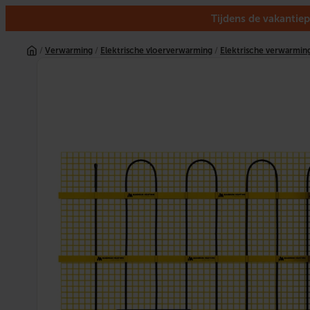
Tijdens de vakantiep
Ga
naar
/
Verwarming
/
Elektrische vloerverwarming
/
Elektrische verwarmin
de
inhoud