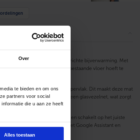
ordelingen
Over
 voor kleine ruimtes of als gerichte bijverwarming. Met
lisatiemortel, zonder dat de bestaande vloer hoeft te
n gelijkmatige warmteverdeling.
 media te bieden en om ons
rte tijd een aangenaam warm oppervlak. Dit maakt deze mat
ze partners voor social
De kabel is stevig bevestigd op een glasvezelnet, wat zorgt
nformatie die u aan ze heeft
et de opwarmtijd van de vloer en schakelt op het juiste
en dankzij de compatibiliteit met Google Assistant en
Alles toestaan