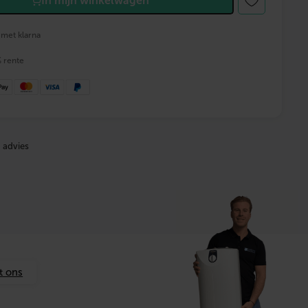
In mijn winkelwagen
 met klarna
% rente
 advies
t ons