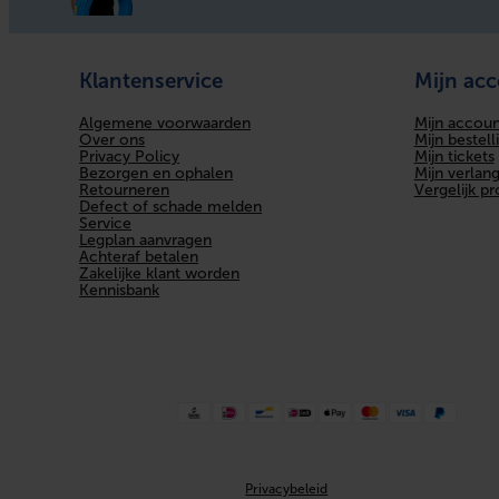
Klantenservice
Mijn ac
Algemene voorwaarden
Mijn accoun
Over ons
Mijn bestell
Privacy Policy
Mijn tickets
Bezorgen en ophalen
Mijn verlangl
Retourneren
Vergelijk p
Defect of schade melden
Service
Legplan aanvragen
Achteraf betalen
Zakelijke klant worden
Kennisbank
Privacybeleid