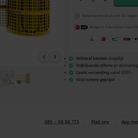
-
+
A
G
N
Betaal achteraf of over 30 dagen
U
M
M
Betaal in 3 termijnen met 0
a
t
S
e
t
Achteraf betalen
mogelijk
1
m
Vrijblijvende offerte
en deskundig
2
Gratis verzending
vanaf €200,-
–
Altijd
scherp geprijsd
1
5
0
W
+
W
i
F
i
085 – 06 06 773
Mail ons
App me
t
h
e