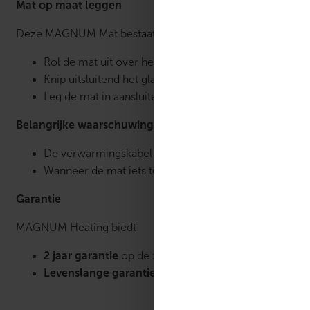
Mat op maat leggen
Deze MAGNUM Mat bestaat uit een verwarmingskabel die ste
Rol de mat uit over het te verwarmen vloeroppervlak
Knip uitsluitend het glasvezelnet door wanneer de 
Leg de mat in aansluitende stroken voor een gelijkma
Belangrijke waarschuwing
De verwarmingskabel mag
nooit
worden doorgeknipt
Wanneer de mat iets te groot blijkt, kan de kabel v
Garantie
MAGNUM Heating biedt:
2 jaar garantie
op de zwarte WiFi thermostaat en vlo
Levenslange garantie
op de elektrotechnische werk