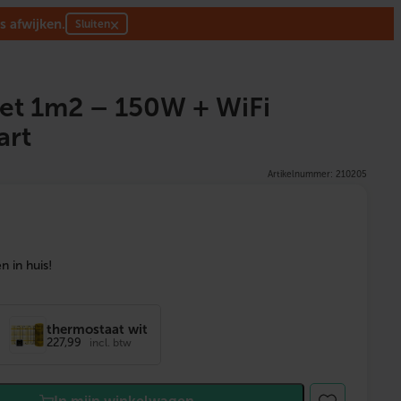
s afwijken.
×
Sluiten
t 1m2 – 150W + WiFi
art
Artikelnummer: 210205
 in huis!
thermostaat wit
227,99
incl. btw