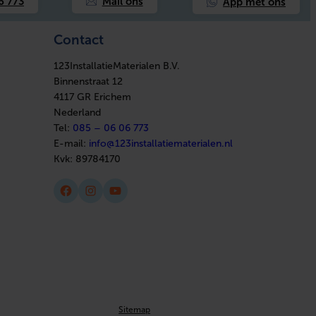
App met ons
6 773
Mail ons
Contact
123InstallatieMaterialen B.V.
Binnenstraat 12
4117 GR Erichem
Nederland
Tel:
085 – 06 06 773
E-mail:
info@123installatiematerialen.nl
Kvk:
89784170
Facebook
Instagram
YouTube
Sitemap