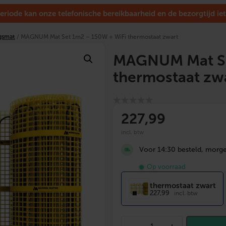
eriode kan onze telefonische bereikbaarheid en de bezorgtijd iet
gsmat
/ MAGNUM Mat Set 1m2 – 150W + WiFi thermostaat zwart
MAGNUM Mat Se
thermostaat zw
227
,99
incl. btw
Voor 14:30 besteld, morgen
Op voorraad
thermostaat zwart
227,99
incl. btw
M