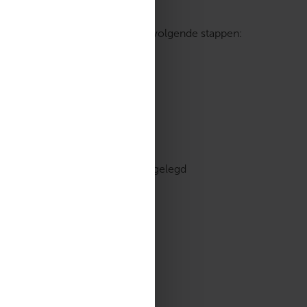
eggen van de mat gebruikt u de volgende stappen:
ichter op elkaar kunnen worden gelegd