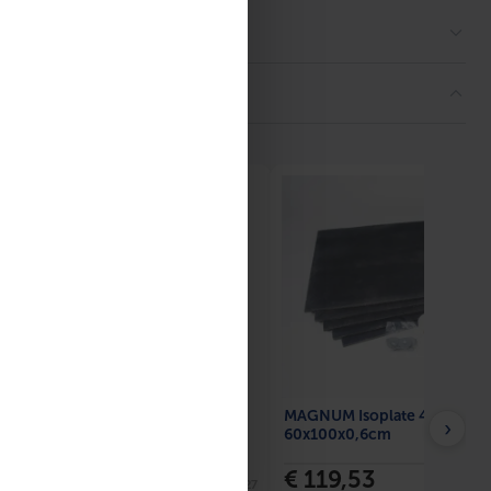
MAGNUM Isoplate 4,8m2 – 8 
›
60x100x0,6cm
NUM Contactlijm
€ 119,53
SKU: W61027