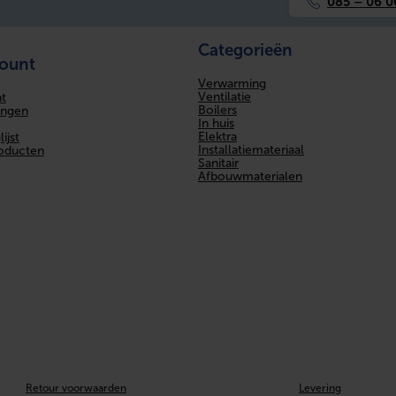
085 – 06 0
Categorieën
count
Verwarming
Ventilatie
t
Boilers
ingen
In huis
Elektra
ijst
Installatiemateriaal
roducten
Sanitair
Afbouwmaterialen
Retour voorwaarden
Levering