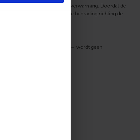
zeer kleine vloervelden en accentverwarming. Doordat de
stallatie en voorkomt overbodige bedrading richting de
astafelmeubel, douchebak of kast — wordt geen
ver.