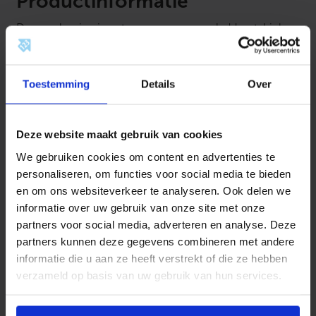
Productinformatie
Deze oplossing is ontworpen om een gladde, stabiele
en egale basis te bieden voor het aanbrengen van tapijt,
PVC, linoleum en soortgelijke zachte
vloerafwerkingen.
DuoBoard bestaat uit twee lagen
Toestemming
Details
Over
HDF-platen (met totale afmetingen van 1200 x 600 x 7
mm): Base-board en Top-board.
Deze website maakt gebruik van cookies
DuoBoards worden gekenmerkt door een lage
We gebruiken cookies om content en advertenties te
opbouwhoogte, een grote duurzaamheid en een hoge
personaliseren, om functies voor social media te bieden
warmtedoorlaatbaarheid.
en om ons websiteverkeer te analyseren. Ook delen we
informatie over uw gebruik van onze site met onze
Voorafgaand aan de installatie moet het product
partners voor social media, adverteren en analyse. Deze
minimaal 48 uur worden bewaard bij een temperatuur
partners kunnen deze gegevens combineren met andere
van niet minder dan 18°C en een relatieve
informatie die u aan ze heeft verstrekt of die ze hebben
luchtvochtigheid van niet meer dan 60% in de ruimte
verzameld op basis van uw gebruik van hun services.
waarin het DuoBoard-systeem zal worden gebruikt.
Ook moeten de basisplaten grondig gereinigd worden