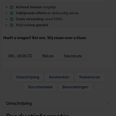
a
Achteraf betalen
mogelijk
r
d
Vrijblijvende offerte
en deskundig advies
(
Gratis verzending
vanaf €200,-
8
Altijd
scherp geprijsd
p
l
a
Heeft u vragen? Bel ons. Wij staan voor u klaar.
t
e
n
2
085 – 06 06 773
Mail ons
App met ons
,
8
8
m
2
Omschrijving
Kenmerken
Toebehoren
)
a
Documentatie
Beoordelingen
a
n
t
a
Omschrijving
l