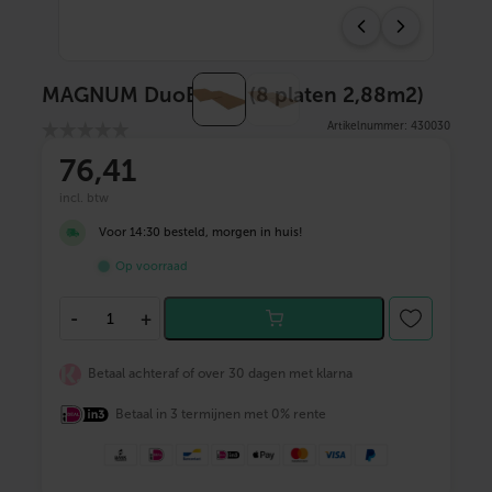
MAGNUM DuoBoard (8 platen 2,88m2)
Artikelnummer: 430030
76
,41
incl. btw
Voor 14:30 besteld, morgen in huis!
Op voorraad
M
-
+
A
G
N
Betaal achteraf of over 30 dagen met klarna
U
M
Betaal in 3 termijnen met 0% rente
D
u
o
B
o