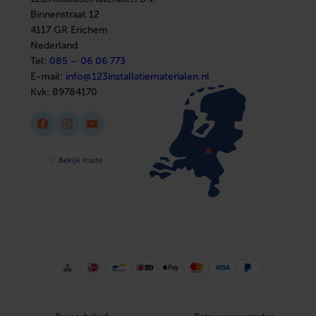
Installatiemateriaal
Binnenstraat 12
Sanitair
4117 GR Erichem
Afbouwmaterialen
Nederland
Tel:
085 – 06 06 773
E-mail:
info@123installatiematerialen.nl
Kvk:
89784170
Facebook
Instagram
YouTube
Bekijk route