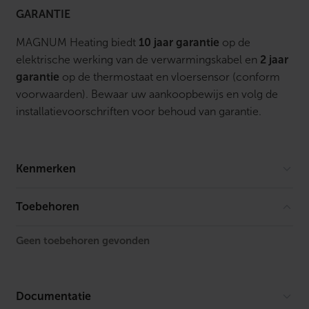
GARANTIE
MAGNUM Heating biedt
10 jaar garantie
op de
elektrische werking van de verwarmingskabel en
2 jaar
garantie
op de thermostaat en vloersensor (conform
voorwaarden). Bewaar uw aankoopbewijs en volg de
installatievoorschriften voor behoud van garantie.
Kenmerken
Dikte
5.5 mm
Toebehoren
Model
Verwarm
Geen toebehoren gevonden
Lengte
7000 m
Breedte
750 mm
Documentatie