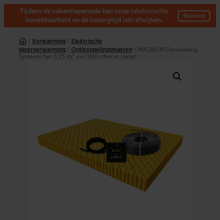
Tijdens de vakantieperiode kan onze telefonische
×
Sluiten
bereikbaarheid en de bezorgtijd iets afwijken.
Ga
naar
/
Verwarming
/
Elektrische
de
vloerverwarming
/
Ontkoppelingsmatten
/ MAGNUM Decoupling
inhoud
Systeem Set 5,25 m² incl WiFi-therm. zwart