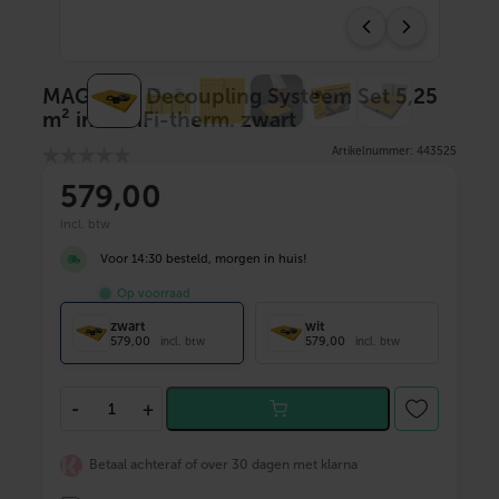
MAGNUM Decoupling Systeem Set 5,25
m² incl WiFi-therm. zwart
Artikelnummer: 443525
579
,00
incl. btw
Voor 14:30 besteld, morgen in huis!
Op voorraad
zwart
wit
579,00
579,00
incl. btw
incl. btw
M
-
+
A
G
N
Betaal achteraf of over 30 dagen met klarna
U
M