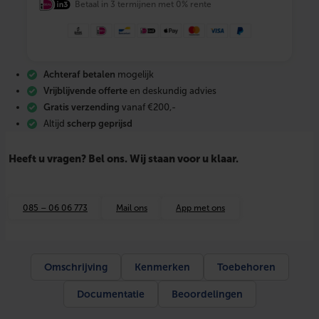
Betaal in 3 termijnen met 0% rente
D
e
c
o
u
p
Achteraf betalen
mogelijk
l
i
Vrijblijvende offerte
en deskundig advies
n
Gratis verzending
vanaf €200,-
g
Altijd
scherp geprijsd
S
y
s
Heeft u vragen? Bel ons. Wij staan voor u klaar.
t
e
e
m
085 – 06 06 773
Mail ons
App met ons
S
e
t
5
,
Omschrijving
Kenmerken
Toebehoren
2
5
Documentatie
Beoordelingen
m
²