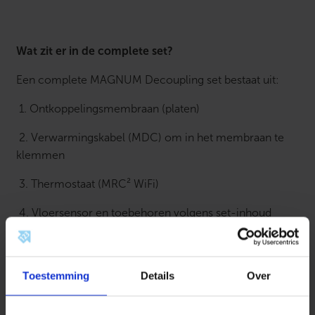
Wat zit er in de complete set?
Een complete MAGNUM Decoupling set bestaat uit:
1. Ontkoppelingsmembraan (platen)
2. Verwarmingskabel (MDC) om in het membraan te
klemmen
3. Thermostaat (MRC² WiFi)
4. Vloersensor en toebehoren volgens set-inhoud
5. Installatievoorschriften
Toestemming
Details
Over
Benodigd aantal vierkante meters berekenen