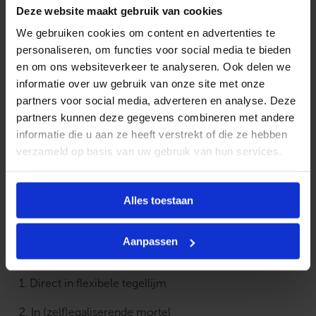
Deze website maakt gebruik van cookies
Ga bij het bepalen van de benodigde set altijd uit van het
We gebruiken cookies om content en advertenties te
vrije (netto-) vloeroppervlak. Verwarmingssystemen
personaliseren, om functies voor social media te bieden
worden niet geplaatst onder vaste objecten die direct
en om ons websiteverkeer te analyseren. Ook delen we
op de vloer aansluiten, zoals badkuipen, douchebakken,
informatie over uw gebruik van onze site met onze
keukenblokken, vaste kasten of andere vaste
partners voor social media, adverteren en analyse. Deze
opstellingen.
partners kunnen deze gegevens combineren met andere
informatie die u aan ze heeft verstrekt of die ze hebben
Voorbeeld: is de ruimte 3m x 3m (9m²) en neemt een
verzameld op basis van uw gebruik van hun services.
vaste opstelling 1,5m² in beslag, dan blijft er 7,5m² vrij
verwarmbaar oppervlak over. U kiest dan een set die
het dichtst bij deze netto-oppervlakte past.
Alles toestaan
Aanpassen
Installatiemethodes
1. Direct in flexibele tegellijm
2. In (zelf)egaliserende mortel