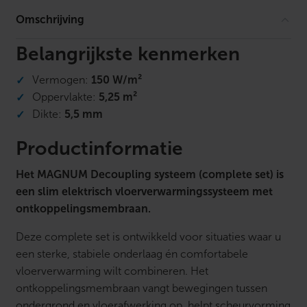
i
n
Omschrijving
c
l
W
Belangrijkste kenmerken
i
F
Vermogen:
150 W/m²
i
-
Oppervlakte:
5,25 m²
t
Dikte:
5,5 mm
h
e
r
Productinformatie
m
.
Het MAGNUM Decoupling systeem (complete set) is
z
w
een slim elektrisch vloerverwarmingssysteem met
a
ontkoppelingsmembraan.
r
t
a
Deze complete set is ontwikkeld voor situaties waar u
a
een sterke, stabiele onderlaag én comfortabele
n
t
vloerverwarming wilt combineren. Het
a
ontkoppelingsmembraan vangt bewegingen tussen
l
ondergrond en vloerafwerking op, helpt scheurvorming