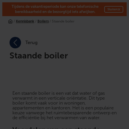
Tijdens de vakantieperiode kan onze telefonische
×
Sluiten
bereikbaarheid en de bezorgtijd iets afwijken.
/
Kennisbank
/
Boilers
/ Staande boiler
Terug
Staande boiler
Een
staande boiler
is een vat dat water of gas
verwarmt in een verticale oriëntatie. Dit type
boiler komt vaak voor in woningen,
appartementen en kantoren. Het is een populaire
keuze vanwege het ruimtebesparende ontwerp en
de efficiëntie bij het verwarmen van water.