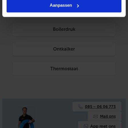
Aanpassen
Aansluiting
Boilerdruk
Ontkalker
Thermostaat
085 – 06 06 773
Mail ons
App met ons