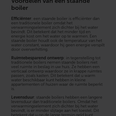
Voordelen van een staande
boiler
Efficiënter
: een staande boiler is efficiënter dan
een traditionele boiler omdat het
verwarmingselement zich dichter bij het water
bevindt. Dit betekent dat het minder tijd en
energie kost om het water op te warmen. Een
staande boiler houdt ook de temperatuur van het
water constant, waardoor hij geen energie verspilt
door oververhitting.
Ruimtebesparend ontwerp
: in tegenstelling tot
traditionele boilers nemen staande boilers niet
veel ruimte in beslag in uw huis. Ze hebben een
verticaal ontwerp waardoor ze in krappe ruimtes
passen, zoals kasten. Dit betekent dat u warm
water beschikbaar kunt hebben in kleine
appartementen of huizen waar de ruimte beperkt
is.
Levensduur
: staande boilers hebben een langere
levensduur dan traditionele boilers. Omdat het
verwarmingselement zich dichter bij het water
bevindt, is er minder slijtage aan het toestel. Dit
betekent dat u op de lange termijn geld kunt