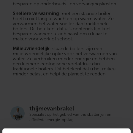
besparen op onderhouds- en vervangingskosten.
Snellere verwarming
: met een staande boiler
hoeft u niet lang te wachten op warm water. Ze
verwarmen het water sneller dan traditionele
boilers. Dit betekent dat u ‘s ochtends tijd kunt
besparen wanneer u zich haast om u klaar te
maken voor werk of school.
Milieuvriendelijk
: staande boilers zijn een
milieuvriendelijke optie voor het verwarmen van
water. Ze verbruiken minder energie en hebben
een kleinere ecologische voetafdruk dan
traditionele boilers. Dit betekent dat u het milieu
minder belast en helpt de planeet te redden.
thijmevanbrakel
Specialist op het gebied van thuisbatterijen en
efficiënte energie-opslag.