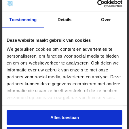
Meer termen binnen Boilers
Toestemming
Details
Over
Boilerbeveiliging
Boilerdruk
Deze website maakt gebruik van cookies
We gebruiken cookies om content en advertenties te
personaliseren, om functies voor social media te bieden
Buffervat
en om ons websiteverkeer te analyseren. Ook delen we
informatie over uw gebruik van onze site met onze
partners voor social media, adverteren en analyse. Deze
Tapwater
partners kunnen deze gegevens combineren met andere
informatie die u aan ze heeft verstrekt of die ze hebben
verzameld op basis van uw gebruik van hun services.
Thermostatische mengkraan
Alles toestaan
Warmtepompboiler