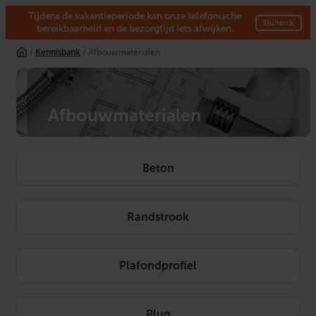
Tijdens de vakantieperiode kan onze telefonische
×
Sluiten
bereikbaarheid en de bezorgtijd iets afwijken.
/
Kennisbank
/ Afbouwmaterialen
Afbouwmaterialen
Beton
Randstrook
Plafondprofiel
Plug