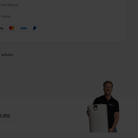
 met klarna
% rente
 advies
t ons