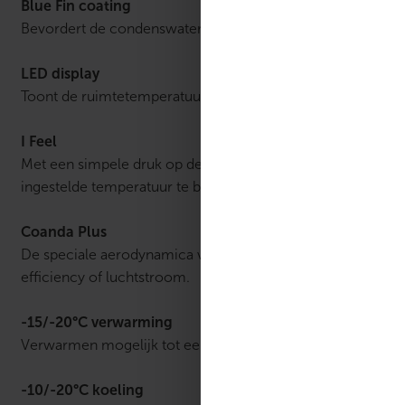
Blue Fin coating
Bevordert de condenswaterafvoer dankzij de hydrofiele en
LED display
Toont de ruimtetemperatuur of de gewenste temperatuur o
I Feel
Met een simpele druk op de I Feel-knop op de afstandsbed
ingestelde temperatuur te bereiken.
Coanda Plus
De speciale aerodynamica van de lamellen stuwt de luchtstr
efficiency of luchtstroom.
-15/-20°C verwarming
Verwarmen mogelijk tot een buitentemperatuur van -20 °C
-10/-20°C koeling