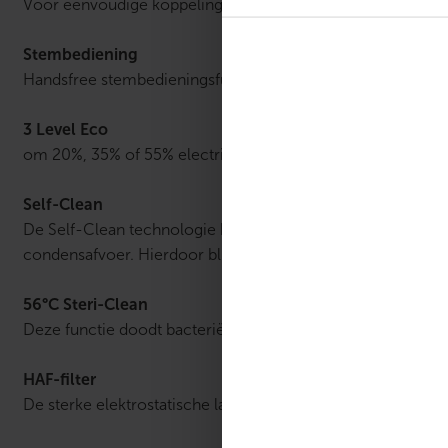
Voor eenvoudige koppeling met je WiFi netwerk.
Stembediening
Handsfree stembedieningsfunctie voor de Google Assisten
3 Level Eco
om 20%, 35% of 55% electriciteit te besparen.
Self-Clean
De Self-Clean technologie bevriest met de vochtigheid uit 
condensafvoer. Hierdoor blijft de verdamper en de lucht s
56°C Steri-Clean
Deze functie doodt bacteriën en virussen door de verdam
HAF-filter
De sterke elektrostatische lading op het filteroppervlak ver