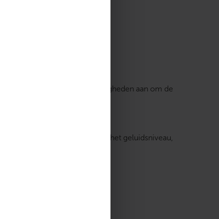
 het toestel de werkingsomstandigheden aan om de
t een negatief effect heeft op het geluidsniveau,