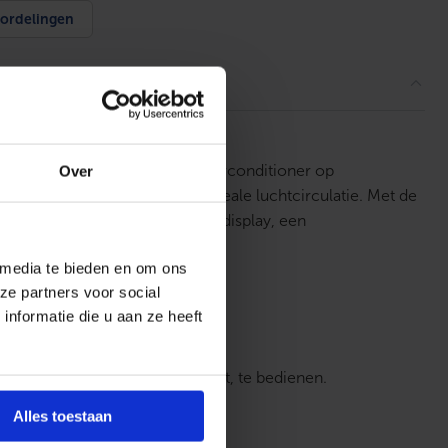
ordelingen
stel ligt de nadruk van deze airconditioner op
Over
binnenunits zorgen voor de ideale luchtcirculatie. Met de
 stille slaapmodus, handig led-display, een
 media te bieden en om ons
F-gassen gecertificeerd bedrijf.
ze partners voor social
nformatie die u aan ze heeft
r u ook bent en op elk moment, te bedienen.
Alles toestaan