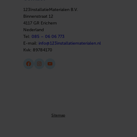
123InstallatieMaterialen B.V.
Binnenstraat 12
4117 GR Erichem
Nederland
Tel:
085 – 06 06 773
E-mail:
info@123installatiematerialen.nl
Kvk:
89784170
Facebook
Instagram
YouTube
Sitemap