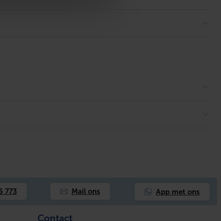
App met ons
6 773
Mail ons
Contact