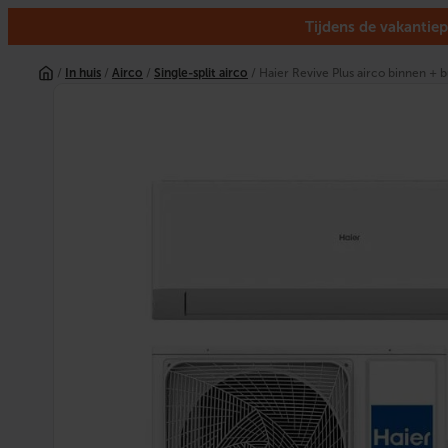
Tijdens de vakantiep
Ga
naar
/
In huis
/
Airco
/
Single-split airco
/ Haier Revive Plus airco binnen + b
de
inhoud