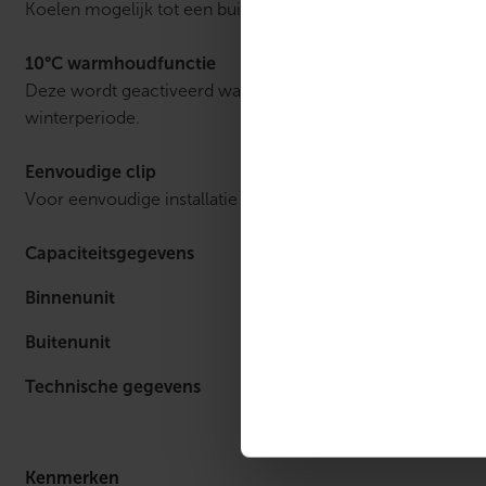
Koelen mogelijk tot een buitentemperatuur van -20 °C.
10°C warmhoudfunctie
Deze wordt geactiveerd wanneer de ruimtetemperatuur daal
winterperiode.
Eenvoudige clip
Voor eenvoudige installatie en montage achter de binnenun
Capaciteitsgegevens
Binnenunit
Buitenunit
Technische gegevens
Kenmerken