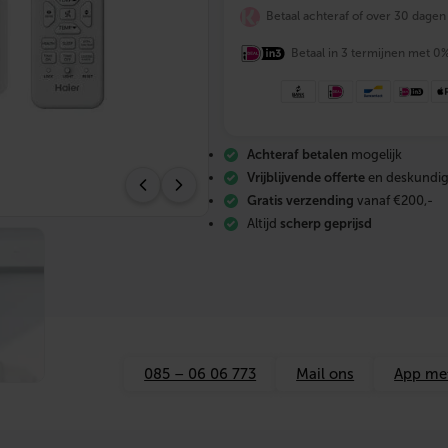
e
Betaal achteraf of over 30 dagen
r
R
e
Betaal in 3 termijnen met 0
v
i
v
e
P
Achteraf betalen
mogelijk
l
u
Vrijblijvende offerte
en deskundig
s
Gratis verzending
vanaf €200,-
a
Altijd
scherp geprijsd
i
r
c
o
b
i
n
n
e
085 – 06 06 773
Mail ons
App me
n
+
b
u
i