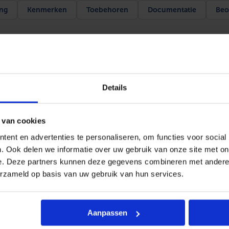
t
ing
Kenmerken
Toebehoren
Documentatie
Beo
e
n
u
n
i
t
6
,
2
uur en praktische eenvoud. Bij dit technisch hoogwaardige toe
Details
k
e woning zelfs bij buitentemperaturen van -20 °C.
De compacte 
W
R
ucht in huis. De Revive Plus is onder andere voorzien van een
3
 van cookies
2
ent en advertenties te personaliseren, om functies voor social
(
inbedrijfstelling mag uitsluitend uitgevoerd worden door een 
i
. Ook delen we informatie over uw gebruik van onze site met on
n
e. Deze partners kunnen deze gegevens combineren met andere i
c
l
erzameld op basis van uw gebruik van hun services.
.
I
en verbind de apparatuur met uw apparaat om uw systeem, waa
R
a
Aanpassen
f
s