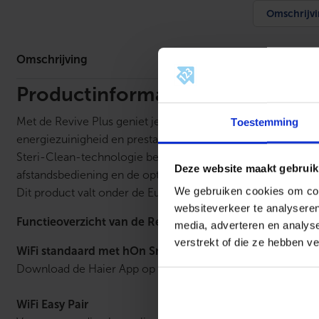
Omschrijv
Omschrijving
Productinformatie
Met de Revive Plus geniet je van een comfortabele temperat
Toestemming
energiezuinigheid en prestatie. De Revive Plus verwarmt j
Steri-Clean-technologie ben je verzekerd van een gezonde l
Deze website maakt gebruik
afstandsbediening en de optie tot bedienen met een app.
We gebruiken cookies om cont
Dit product valt onder de Europese F-gassenverordening en 
websiteverkeer te analyseren
Functieoverzicht van de Revive Plus:
media, adverteren en analys
verstrekt of die ze hebben v
WiFi standaard met hOn Smart Home App
Download de Haier App op een Apple of Android apparaat 
WiFi Easy Pair