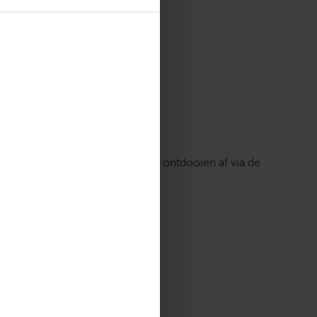
ier.
ng van de verdamper tijdens het ontdooien af via de
bacteriën.