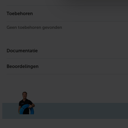
Merk
Toebehoren
Geen toebehoren gevonden
Documentatie
Beoordelingen
Er is geen download beschikbaar.