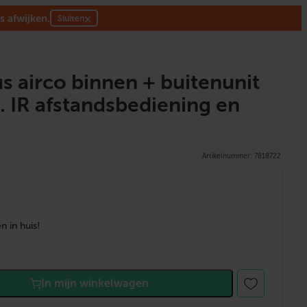
s afwijken.
×
Sluiten
us airco binnen + buitenunit
. IR afstandsbediening en
Artikelnummer: 7818722
 in huis!
In mijn winkelwagen