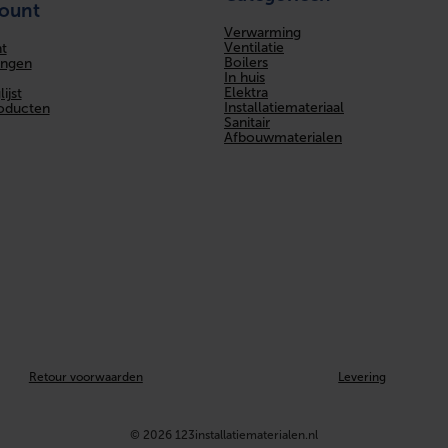
count
Verwarming
Ventilatie
t
Boilers
ingen
In huis
Elektra
ijst
Installatiemateriaal
roducten
Sanitair
Afbouwmaterialen
Retour voorwaarden
Levering
© 2026 123installatiematerialen.nl