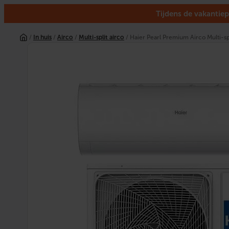
Tijdens de vakantiep
Ga
naar
/
In huis
/
Airco
/
Multi-split airco
/ Haier Pearl Premium Airco Multi-spl
de
inhoud