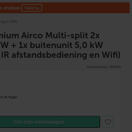
s afwijken.
×
Sluiten
ing en Wifi)
mium Airco Multi-split 2x
kW + 1x buitenunit 5,0 kW
x IR afstandsbediening en Wifi)
Artikelnummer: 7818760
 in huis!
In mijn winkelwagen