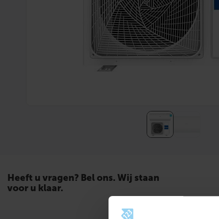
Heeft u vragen? Bel ons. Wij staan
voor u klaar.