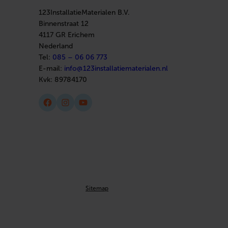
123InstallatieMaterialen B.V.
Binnenstraat 12
4117 GR Erichem
Nederland
Tel:
085 – 06 06 773
E-mail:
info@123installatiematerialen.nl
Kvk:
89784170
Facebook
Instagram
YouTube
Sitemap