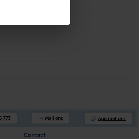
App met ons
6 773
Mail ons
Contact