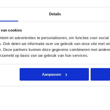
l
ing
Kenmerken
Toebehoren
Documentatie
Beo
i
t
Details
2
x
b
i
 van cookies
n
n
ent en advertenties te personaliseren, om functies voor social
e
acht: een voelbare luchtstroom. De Coanda Plus-technologie 
. Ook delen we informatie over uw gebruik van onze site met on
n
 normaal, maar op een dusdanige manier dat comfort gewaarborgd
u
e. Deze partners kunnen deze gegevens combineren met andere i
n
erzameld op basis van uw gebruik van hun services.
i
nditioner met klasse. Daarnaast bevorderen de uv-C-sterilisat
t
split- als een multisplitsysteem.
2
,
inbedrijfstelling mag uitsluitend uitgevoerd worden door een 
Aanpassen
5
k
W
+
1
x
b
u
i