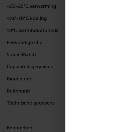
-15/-20°C verwarming
-10/-20°C koeling
10°C warmhoudfunctie
Eenvoudige clip
Super-Match
Capaciteitsgegevens
Binnenunit
Buitenunit
Technische gegevens
Kenmerken