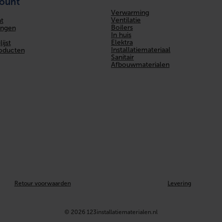
count
Verwarming
Ventilatie
t
Boilers
ingen
In huis
Elektra
ijst
Installatiemateriaal
roducten
Sanitair
Afbouwmaterialen
Retour voorwaarden
Levering
© 2026 123installatiematerialen.nl