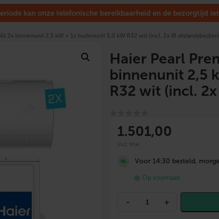
eriode kan onze telefonische bereikbaarheid en de bezorgtijd iet
it 2x binnenunit 2,5 kW + 1x buitenunit 5,0 kW R32 wit (incl. 2x IR afstandsbedien
Haier Pearl Pre
binnenunit 2,5 
R32 wit (incl. 2
1.501
,00
incl. btw
Voor 14:30 besteld, morgen
Op voorraad
H
-
+
a
i