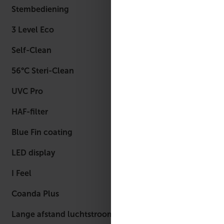
Stembediening
3 Level Eco
Self-Clean
56°C Steri-Clean
UVC Pro
HAF-filter
Blue Fin coating
LED display
I Feel
Coanda Plus
Lange afstand luchtstroom