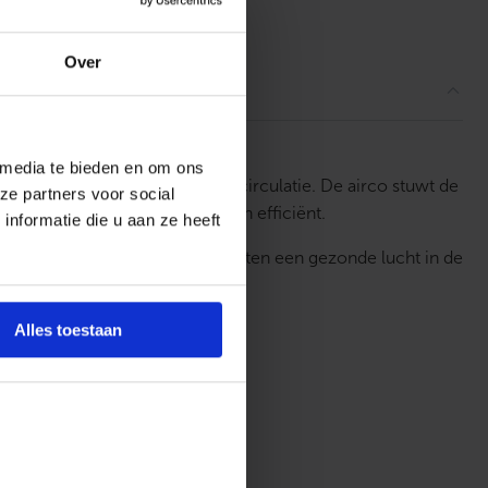
ordelingen
Over
 media te bieden en om ons
zorgt voor een slimme luchtcirculatie. De airco stuwt de
ze partners voor social
 blijft. En dat fluisterstil en efficiënt.
nformatie die u aan ze heeft
ie en Steri-Clean-functionaliteiten een gezonde lucht in de
F-gassen gecertificeerd bedrijf.
Alles toestaan