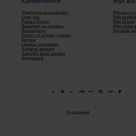
Klantenservice
Mijn ac
Algemene voorwaarden
Mijn accoun
Over ons
Mijn bestell
Privacy Policy
Mijn tickets
Bezorgen en ophalen
Mijn verlangl
Retourneren
Vergelijk p
Defect of schade melden
Service
Legplan aanvragen
Achteraf betalen
Zakelijke klant worden
Kennisbank
Privacybeleid