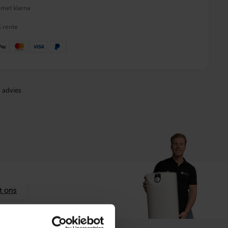
 met klarna
% rente
 advies
t ons